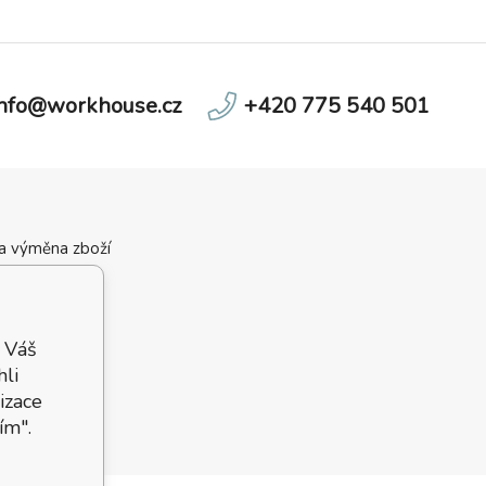
info@workhouse.cz
+420 775 540 501
 a výměna zboží
ní podmínky
velikostí
 podmínky
 Váš
hli
izace
ím".