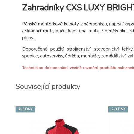
Zahradníky CXS LUXY BRIGHT
Pánské montérkové kalhoty s náprsenkou, náprsní kapsa
/ skládací metr, boční kapsa na mobil / peněženku, z
pruhy.
Doporučené použití: strojírenství, stavebnictví, leh
spedice, autoservisy, údržba, montáže, zemědělství, za
Technickou dokumentaci včetně rozměrů produktu naleznet
Související produkty
2-3 DNY
2-3 DNY