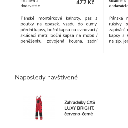
skladem u
skladem u
472 Kč
dodavatele
dodavatel
Pánské montérkové kalhoty, pas s
Pánská m
poutky na opasek, vzadu do gumy,
rukávy 
přední kapsy, boční kapsa na svinovací /
zapínání 
skládací metr, boční kapsa na mobil /
kapsy s k
peněženku, zdvojená kolena, zadní
na zip, j
kapsa s klopou, reflexní pruhy.
bocích 
Doporučené použití: strojírenství,
Doporuče
stavebnictví, lehký průmysl,
staveb
automobilový průmysl, logistika,
automob
skladová manipulace, spedice, a
skladová 
Naposledy navštívené
Zahradníky CXS
LUXY BRIGHT,
červeno-černé