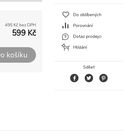
Do oblíbených
495
Kč bez DPH
Porovnání
599
Kč
Dotaz prodejci
Hlídání
o košíku
Sdílet