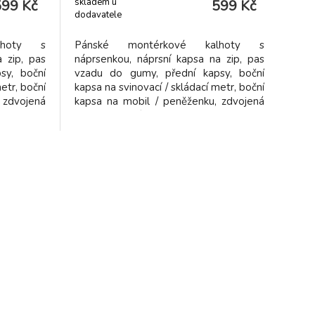
skladem u
599 Kč
599 Kč
dodavatele
lhoty s
Pánské montérkové kalhoty s
 zip, pas
náprsenkou, náprsní kapsa na zip, pas
sy, boční
vzadu do gumy, přední kapsy, boční
etr, boční
kapsa na svinovací / skládací metr, boční
 zdvojená
kapsa na mobil / peněženku, zdvojená
ou, šle s
kolena, zadní kapsa s klopou, šle s
 pruhy.
gumou vzadu, reflexní pruhy.
írenství,
Doporučené použití: strojírenství,
růmysl,
stavebnictví, lehký průmysl,
k
automobilový průmysl, logistik