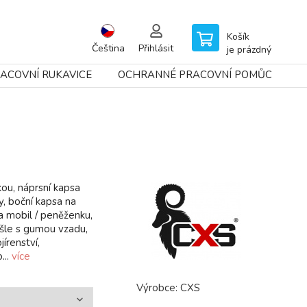
Košík
Čeština
Přihlásit
je prázdný
ACOVNÍ RUKAVICE
OCHRANNÉ PRACOVNÍ POMŮCKY
ou, náprsní kapsa
y, boční kapsa na
na mobil / peněženku,
 šle s gumou vzadu,
jírenství,
...
více
Výrobce:
CXS