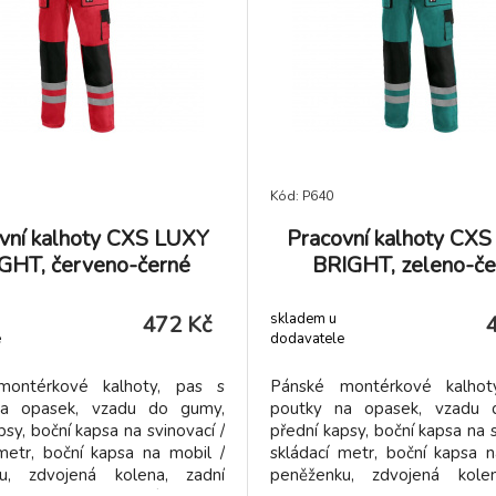
Kód: P640
vní kalhoty CXS LUXY
Pracovní kalhoty CX
GHT, červeno-černé
BRIGHT, zeleno-če
skladem u
472 Kč
e
dodavatele
montérkové kalhoty, pas s
Pánské montérkové kalhot
na opasek, vzadu do gumy,
poutky na opasek, vzadu 
psy, boční kapsa na svinovací /
přední kapsy, boční kapsa na s
metr, boční kapsa na mobil /
skládací metr, boční kapsa n
u, zdvojená kolena, zadní
peněženku, zdvojená kolen