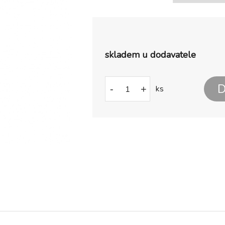
skladem u dodavatele
D
-
+
ks