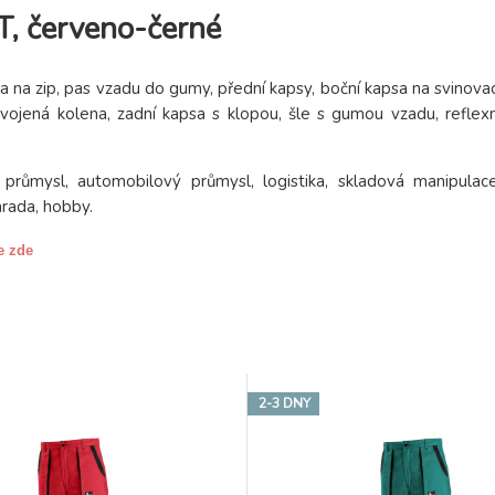
, červeno-černé
 na zip, pas vzadu do gumy, přední kapsy, boční kapsa na svinovac
dvojená kolena, zadní kapsa s klopou, šle s gumou vzadu, reflexn
ký průmysl, automobilový průmysl, logistika, skladová manipulace
hrada, hobby.
e zde
2-3 DNY