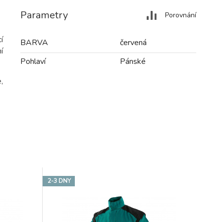
Parametry
Porovnání
í
BARVA
červená
í
Pohlaví
Pánské
,
2-3 DNY