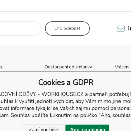
Chci
odebírat
o.
Odstoupení od smlouvy
Vrácení
cha 1137
Kontaktní údaje
Obchod
Cookies a GDPR
ý Brod
Výšivka, potisk oděvů
Tabulky 
ka
Dárkové poukazy
Dodací
COVNÍ ODĚVY - WORKHOUSE.CZ a partneři potřebují
7
Reklamační podmínky
uhlas k využití jednotlivých dat, aby Vám mimo jiné mo
137
ovat informace týkající se Vašich zájmů pomocí personal
lam. Souhlas udělíte kliknutím na políčko "Ano, souhlas
Zamítnout vše
Ano, souhlasím