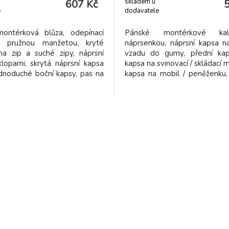
skladem u
607 Kč
e
dodavatele
ontérková blůza, odepínací
Pánské montérkové ka
s pružnou manžetou, kryté
náprsenkou, náprsní kapsa na
na zip a suché zipy, náprsní
vzadu do gumy, přední kap
lopami, skrytá náprsní kapsa
kapsa na svinovací / skládací m
ednoduché boční kapsy, pas na
kapsa na mobil / peněženku,
do gumy, reflexní pruhy.
kolena, zadní kapsa s klop
né použití: strojírenství,
gumou vzadu, reflexní
nictví, lehký průmysl,
Doporučené použití: stroj
ilový průmysl, logistika,
stavebnictví, lehký p
manipulace, spedic
automobilový průmysl, logisti