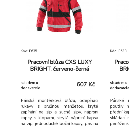
Kód: P635
Kód: P638
Pracovní blůza CXS LUXY
Praco
BRIGHT, červeno-černá
BRI
skladem u
skladem u
607 Kč
dodavatele
dodavatel
Pánská montérková blůza, odepínací
Pánské 
rukávy s pružnou manžetou, kryté
poutky 
zapínání na zip a suché zipy, náprsní
přední ka
kapsy s klopami, skrytá náprsní kapsa
skládací 
na zip, jednoduché boční kapsy, pas na
peněženk