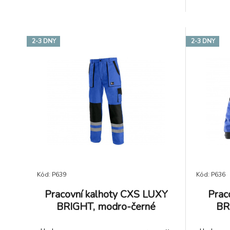
bocích do gumy, reflexní pruhy.
kapsa s
Doporučené použití: strojírenství,
Doporuče
stavebnictví, lehký průmysl,
staveb
automobilový průmysl, logistika,
automob
skladová manipulace, spedic
skladová 
2-3 DNY
2-3 DNY
Kód: P639
Kód: P636
Pracovní kalhoty CXS LUXY
Prac
BRIGHT, modro-černé
BR