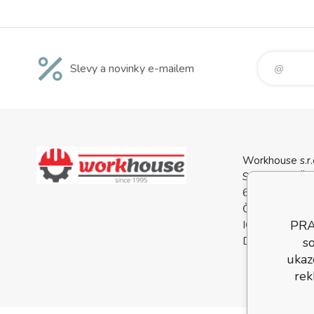
Slevy a novinky e-mailem
Workhouse s.r.
Svatopluka Če
688 01 Uhersk
Česká Republi
PRA
IČO: 0556813
so
DIČ: CZ05568
ukaz
rek