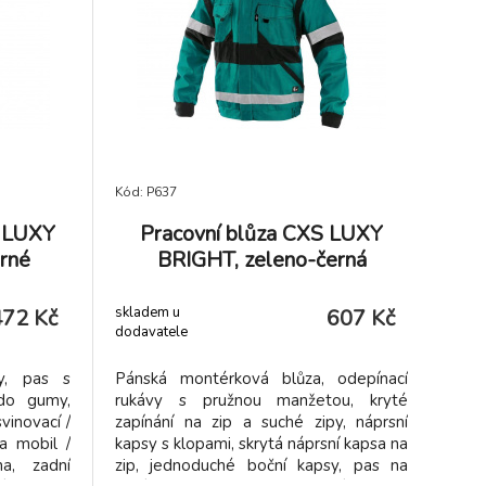
Kód: P637
S LUXY
Pracovní blůza CXS LUXY
rné
BRIGHT, zeleno-černá
skladem u
472 Kč
607 Kč
dodavatele
y, pas s
Pánská montérková blůza, odepínací
do gumy,
rukávy s pružnou manžetou, kryté
vinovací /
zapínání na zip a suché zipy, náprsní
a mobil /
kapsy s klopami, skrytá náprsní kapsa na
a, zadní
zip, jednoduché boční kapsy, pas na