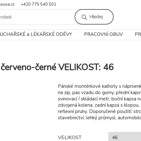
ouse.cz
+420 775 540 501
Hledej
UCHAŘSKÉ a LÉKAŘSKÉ ODĚVY
PRACOVNÍ OBUV
PR
červeno-černé VELIKOST: 46
Pánské montérkové kalhoty s náprsenk
na zip, pas vzadu do gumy, přední kaps
svinovací / skládací metr, boční kapsa 
zdvojená kolena, zadní kapsa s klopou,
reflexní pruhy. Doporučené použití: stro
stavebnictví, lehký průmysl, automobilo
VELIKOST