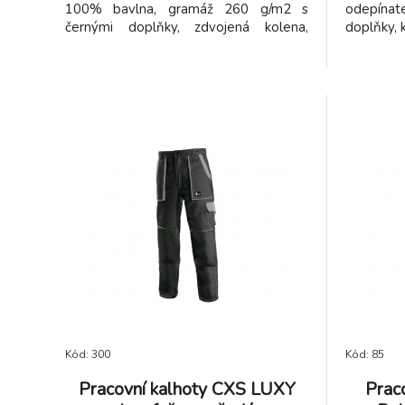
100% bavlna, gramáž 260 g/m2 s
odepína
černými doplňky, zdvojená kolena,
doplňky,
kapsa na metr.
Kód: 300
Kód: 85
Pracovní kalhoty CXS LUXY
Prac