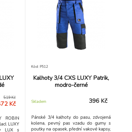
Kód: P512
l LUXY
Kalhoty 3/4 CXS LUXY Patrik,
dé
modro-černé
519 Kč
396 Kč
Skladem
472 Kč
Pánské 3/4 kalhoty do pasu, zdvojená
XY ROBIN
kolena, pevný pas vzadu do gumy s
lacl LUXY
poutky na opasek, přední vakové kapsy,
ty LUX s