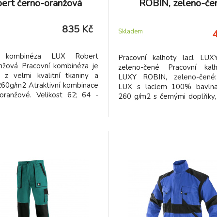
ert černo-oranžová
ROBIN, zeleno-če
835 Kč
Skladem
í kombinéza LUX Robert
Pracovní kalhoty lacl LUX
anžová Pracovní kombinéza je
zeleno-čené Pracovní kalh
 z velmi kvalitní tkaniny a
LUXY ROBIN, zeleno-čené:
260g/m2 Atraktivní kombinace
LUX s laclem 100% bavlna
oranžové. Velikost 62; 64 -
260 g/m2 s černými doplňky,
ní 2-3 dny Ostatní velikosti
kolena, kapsa na metr.