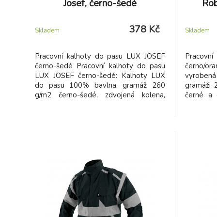
Josef, černo-šedé
Rob
378 Kč
Skladem
Skladem
Pracovní kalhoty do pasu LUX JOSEF
Pracovn
černo-šedé Pracovní kalhoty do pasu
černo/or
LUX JOSEF černo-šedé: Kalhoty LUX
vyrobená
do pasu 100% bavlna, gramáž 260
gramáži 
g/m2 černo-šedé, zdvojená kolena,
černé a 
kapsa na metr.
doba dodá
skladem