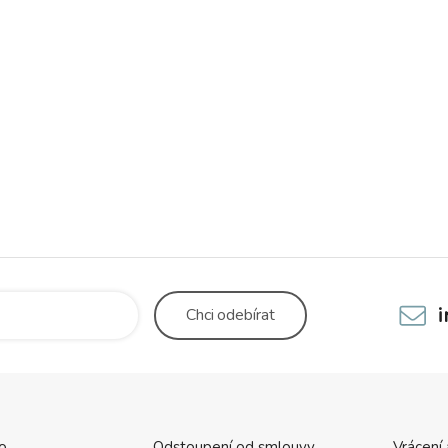
Chci
odebírat
o.
Odstoupení od smlouvy
Vrácení