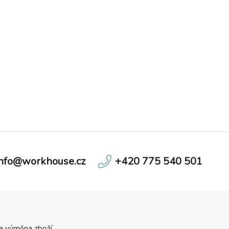
info@workhouse.cz
+420 775 540 501
 a výměna zboží