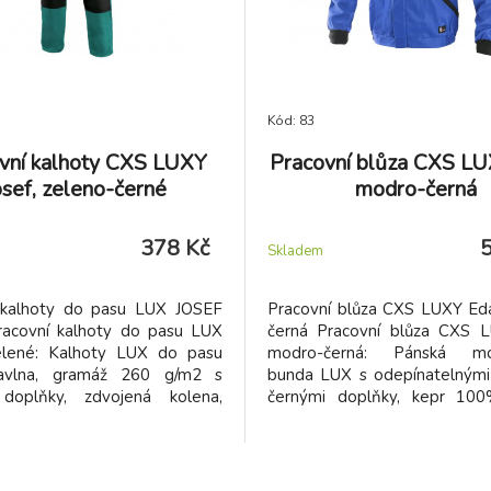
Kód: 83
vní kalhoty CXS LUXY
Pracovní blůza CXS LU
osef, zeleno-černé
modro-černá
378 Kč
Skladem
 kalhoty do pasu LUX JOSEF
Pracovní blůza CXS LUXY Ed
racovní kalhoty do pasu LUX
černá Pracovní blůza CXS 
lené: Kalhoty LUX do pasu
modro-černá: Pánská mo
vlna, gramáž 260 g/m2 s
bunda LUX s odepínatelnými 
doplňky, zdvojená kolena,
černými doplňky, kepr 100
metr.
260g/m2.