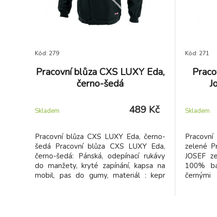
Kód: 279
Kód: 271
Pracovní blůza CXS LUXY Eda,
Praco
černo-šedá
J
489 Kč
Skladem
Skladem
Pracovní blůza CXS LUXY Eda, černo-
Pracovní
šedá Pracovní blůza CXS LUXY Eda,
zelené P
černo-šedá: Pánská, odepínací rukávy
JOSEF ze
do manžety, kryté zapínání, kapsa na
100% ba
mobil, pas do gumy, materiál : kepr
černými 
100% bavlna 260g/m2. EN 340
kapsa na 