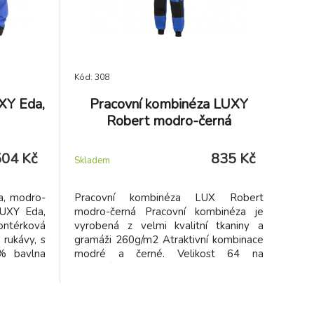
Kód: 308
XY Eda,
Pracovní kombinéza LUXY
Robert modro-černá
504 Kč
835 Kč
Skladem
a, modro-
Pracovní kombinéza LUX Robert
LUXY Eda,
modro-černá Pracovní kombinéza je
ntérková
vyrobená z velmi kvalitní tkaniny a
rukávy, s
gramáži 260g/m2 Atraktivní kombinace
% bavlna
modré a černé. Velikost 64 na
objednávku