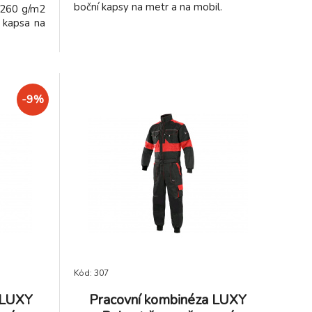
boční kapsy na metr a na mobil.
 260 g/m2
 kapsa na
-9%
Kód: 307
l LUXY
Pracovní kombinéza LUXY