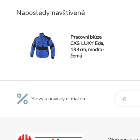
Naposledy navštívené
Pracovní blůza
CXS LUXY Eda,
194cm, modro-
černá
Slevy a novinky e-mailem
Workhouse s.r.