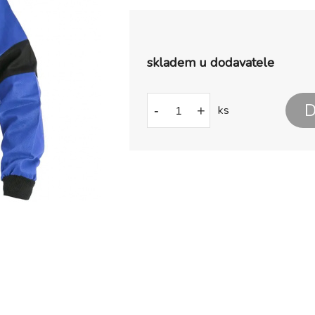
skladem u dodavatele
D
-
+
ks