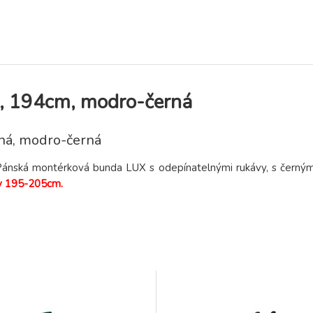
, 194cm, modro-černá
ná, modro-černá
ánská montérková bunda LUX s odepínatelnými rukávy, s černým
y 195-205cm.