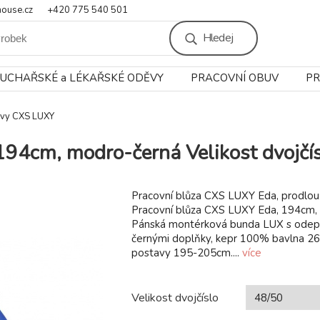
ouse.cz
+420 775 540 501
Hledej
UCHAŘSKÉ a LÉKAŘSKÉ ODĚVY
PRACOVNÍ OBUV
PR
ěvy CXS LUXY
94cm, modro-černá Velikost dvojčís
Pracovní blůza CXS LUXY Eda, prodlo
Pracovní blůza CXS LUXY Eda, 194cm,
Pánská montérková bunda LUX s odepín
černými doplňky, kepr 100% bavlna 2
postavy 195-205cm....
více
Velikost dvojčíslo