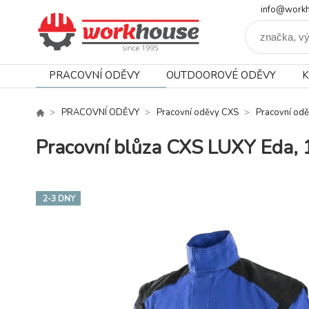
info@workh
PRACOVNÍ ODĚVY
OUTDOOROVÉ ODĚVY
K
PRACOVNÍ ODĚVY
Pracovní oděvy CXS
Pracovní od
Pracovní blůza CXS LUXY Eda, 1
2-3 DNY