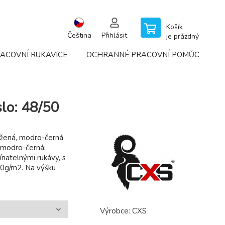
Košík
Čeština
Přihlásit
je prázdný
ACOVNÍ RUKAVICE
OCHRANNÉ PRACOVNÍ POMŮCKY
lo: 48/50
užená, modro-černá
 modro-černá:
atelnými rukávy, s
60g/m2. Na výšku
Výrobce:
CXS