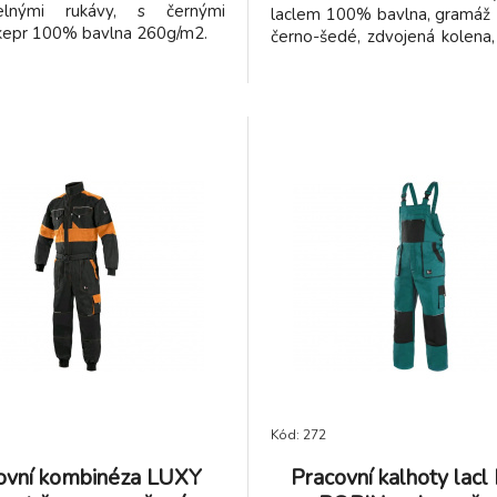
telnými rukávy, s černými
laclem 100% bavlna, gramáž
 kepr 100% bavlna 260g/m2.
černo-šedé, zdvojená kolena,
metr.
Kód: 272
ovní kombinéza LUXY
Pracovní kalhoty lac