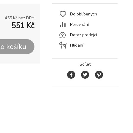
Do oblíbených
455
Kč bez DPH
551
Kč
Porovnání
Dotaz prodejci
o košíku
Hlídání
Sdílet