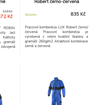
rné
Robert černo-červená
519 Kč
835 Kč
Skladem
472 Kč
Pracovní kombinéza LUX Robert černo/
Y ROBIN,
červená Pracovní kombinéza je
oty lacl
vyrobená z velmi kvalitní tkaniny a
 Kalhoty
gramáži 260g/m2 Atraktivní kombinace
, gramáž
černé a červené.
 zdvojená