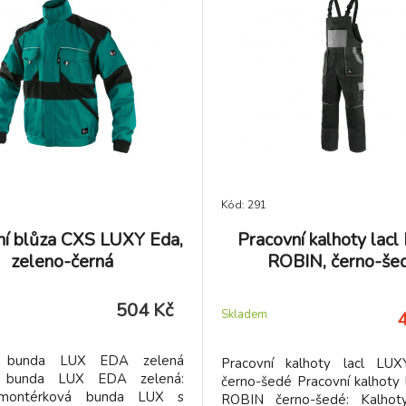
Kód: 291
ní blůza CXS LUXY Eda,
Pracovní kalhoty lac
zeleno-černá
ROBIN, černo-še
504 Kč
Skladem
í bunda LUX EDA zelená
Pracovní kalhoty lacl LU
í bunda LUX EDA zelená:
černo-šedé Pracovní kalhoty 
montérková bunda LUX s
ROBIN černo-šedé: Kalho