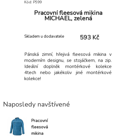
Kód: P599
Kód: i355_
 šedá
Pracovní fleesová mikina
Pra
MICHAEL, zelená
 Kč
593 Kč
Skladem u dodavatele
Skladem
Zipy jsou
Pánská zimní, hřejivá fleesová mikina v
• pevné
Centrální
moderním designu, se stojáčkem, na zip.
funkčními
čem brady.
Ideální doplněk montérkové kolekce
na gumu
gnovými
4tech nebo jakékoliv jiné montérkové
multifun
švy. Druhý
kolekce!
kroužek z
ro snadné
zip. Zadní
 stahovací
Naposledy navštívené
Pracovní
fleesová
mikina