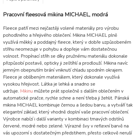
Pracovní fleesová mikina MICHAEL, modrá
Fleece patří mezi nejčastěji volené materiály pro výrobu
pohodlného a hřejivého oblečení. Mikina MICHAEL plně
využívá měkký a poddajný fleece, který v dobře uzpůsobeném
střihu neomezuje v pohybu a dopřeje vám dostatečnou
volnost. Propínací střih se díky pružnému materiálu dokonale
přizpůsobí postavě, opticky ji zeštíhlí a prodlouží. Mikina navíc
jemným obepnutím brání vniknutí chladu spodním okrajem.
Fleece je oblíbeným materiálem, který dokonale využívá
vysokou hřejivost. Látka je lehká a snadno se
udržuje.
Mikinu
můžete prát společně s dalším oblečením v
automatické pračce, rychle schne a není třeba ji žehlit. Pánská
mikina MICHAEL kombinuje černou a šedou barvu, a vytváří tak
elegantní základ, který vhodně doplní vaše pracovní oblečení.
Výrobce nabízí i další varianty v kombinaci tmavých odstínů
červené, modré nebo zelené. Výrazné švy v reflexní barvě na
vás upozorní s dostatečným předstihem, přesto celkově neruší