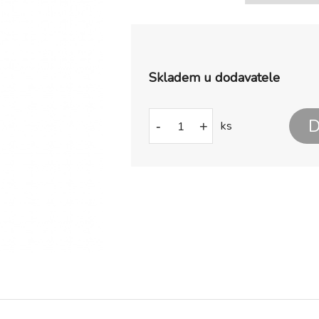
Skladem u dodavatele
D
-
+
ks