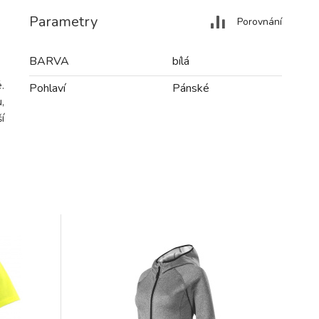
Parametry
Porovnání
BARVA
bílá
.
Pohlaví
Pánské
,
í