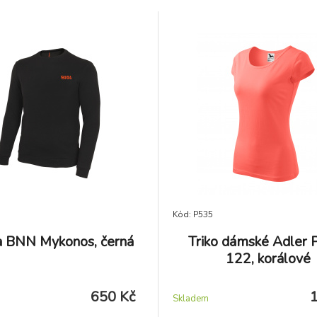
motorky, skladování. Toto tri
normu CE EN 471.
Kód: P535
a BNN Mykonos, černá
Triko dámské Adler
122, korálové
650 Kč
Skladem