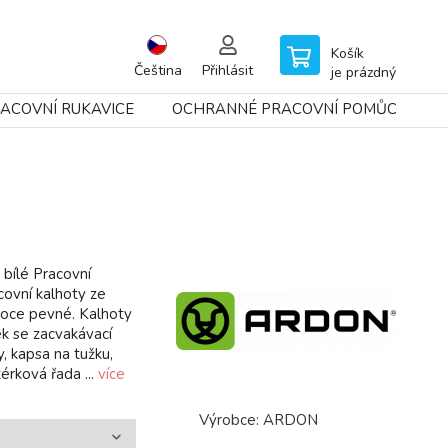
Košík
Čeština
Přihlásit
je prázdný
ACOVNÍ RUKAVICE
OCHRANNÉ PRACOVNÍ POMŮCKY
bílé Pracovní
ovní kalhoty ze
soce pevné. Kalhoty
ek se zacvakávací
, kapsa na tužku,
érková řada ...
více
Výrobce:
ARDON