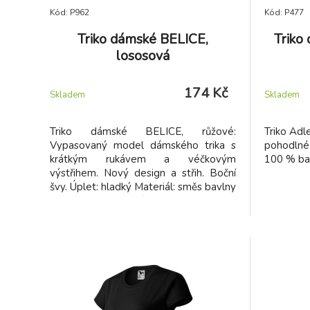
Kód: P962
Kód: P477
Triko dámské BELICE,
Triko
lososová
174 Kč
Skladem
Skladem
Triko dámské BELICE, růžové:
Triko Adl
Vypasovaný model dámského trika s
pohodlné 
krátkým rukávem a véčkovým
100 % ba
výstřihem. Nový design a střih. Boční
švy. Úplet: hladký Materiál: směs bavlny
a polyesteru Gramáž: 200g/m2 Tabulka
velikostí trička Belice