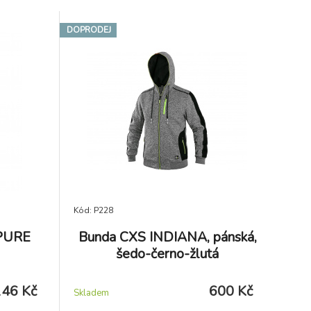
ko splňuje
DOPRODEJ
Kód: P228
 PURE
Bunda CXS INDIANA, pánská,
šedo-černo-žlutá
146 Kč
600 Kč
Skladem