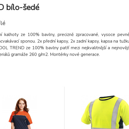
 bílo-šedé
lé
í kalhoty ze 100% bavlny, precizně zpracované, vysoce pevné
cvakávací sponou. 2x přední kapsy, 2x zadní kapsy, kapsa na tužku
OL TREND ze 100% bavlny patří mezi nejkvalitnější a nejnovějš
eriálů gramáže 260 g/m2. Montérky nové generace.