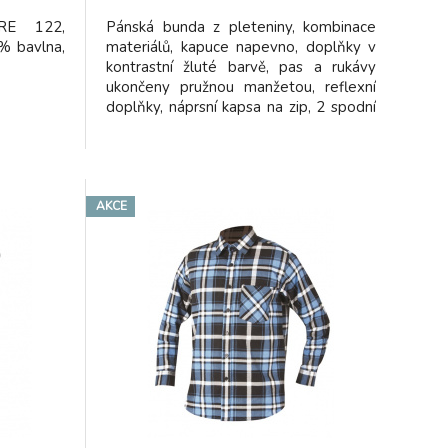
RE 122,
Pánská bunda z pleteniny, kombinace
 % bavlna,
materiálů, kapuce napevno, doplňky v
kontrastní žluté barvě, pas a rukávy
ukončeny pružnou manžetou, reflexní
doplňky, náprsní kapsa na zip, 2 spodní
kapsy na zip.
AKCE