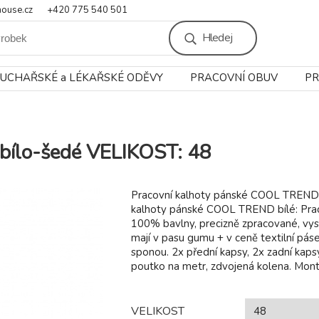
ouse.cz
+420 775 540 501
Hledej
UCHAŘSKÉ a LÉKAŘSKÉ ODĚVY
PRACOVNÍ OBUV
PR
bílo-šedé VELIKOST: 48
Pracovní kalhoty pánské COOL TREND 
kalhoty pánské COOL TREND bílé: Prac
100% bavlny, precizně zpracované, vy
mají v pasu gumu + v ceně textilní pás
sponou. 2x přední kapsy, 2x zadní kapsy
poutko na metr, zdvojená kolena. Mont
VELIKOST