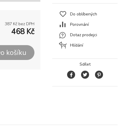
Do oblíbených
387
Kč bez DPH
Porovnání
468
Kč
Dotaz prodejci
Hlídání
o košíku
Sdílet