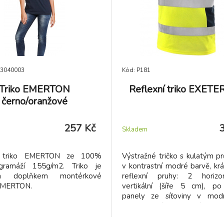
03040003
Kód: P181
Triko EMERTON
Reflexní triko EXETER
černo/oranžové
257 Kč
Skladem
í triko EMERTON ze 100%
Výstražné tričko s kulatým p
gramáží 155g/m2. Triko je
v kontrastní modré barvě, krá
ým doplňkem montérkové
reflexní pruhy: 2 horizon
EMERTON.
vertikální (šíře 5 cm), po
panely ze síťoviny v modr
Doporučené použití: stave
silničáři, řidiči, logistika, úd