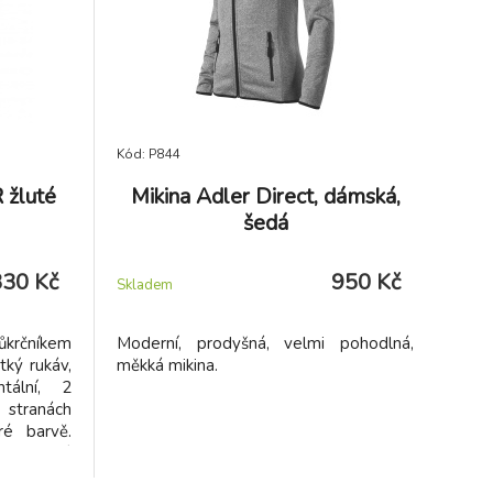
Kód: P844
 žluté
Mikina Adler Direct, dámská,
šedá
330 Kč
950 Kč
Skladem
růkrčníkem
Moderní, prodyšná, velmi pohodlná,
tký rukáv,
měkká mikina.
tální, 2
 stranách
é barvě.
bnictví,
ržba, kolo,