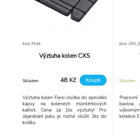
Kód: P244
Kód: i355_
Výztuha kolen CXS
48 Kč
Koupit
Skladem
Skladem
Výztuha kolen Flexi vložka do speciální
Pracovn
kapsy na kolenech montérkových
bavlna, 
kalhot. Cena za 1ks výztuhy! Pro
výborn
objednání páru je nutné vložit 2ks do
kolekce 
košíku.