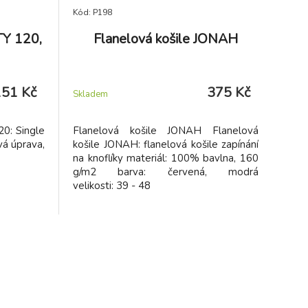
Kód: P198
TY 120,
Flanelová košile JONAH
151 Kč
375 Kč
Skladem
0: Single
Flanelová košile JONAH Flanelová
vá úprava,
košile JONAH: flanelová košile zapínání
na knoflíky materiál: 100% bavlna, 160
g/m2 barva: červená, modrá
velikosti: 39 - 48