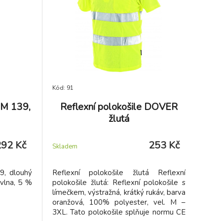
Kód: 91
IM 139,
Reflexní polokošile DOVER
žlutá
292 Kč
253 Kč
Skladem
9, dlouhý
Reflexní polokošile žlutá Reflexní
avlna, 5 %
polokošile žlutá: Reflexní polokošile s
límečkem, výstražná, krátký rukáv, barva
oranžová, 100% polyester, vel. M –
3XL. Tato polokošile splňuje normu CE