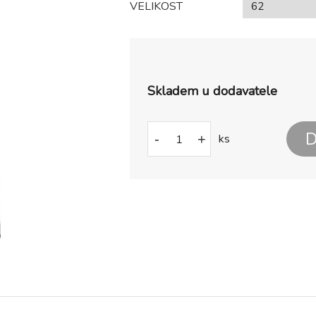
VELIKOST
Skladem u dodavatele
D
-
+
ks