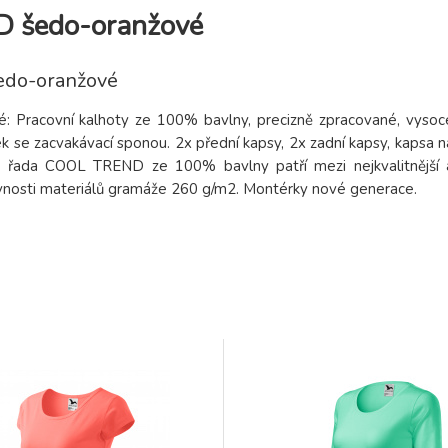
D šedo-oranžové
edo-oranžové
 Pracovní kalhoty ze 100% bavlny, precizně zpracované, vysoc
k se zacvakávací sponou. 2x přední kapsy, 2x zadní kapsy, kapsa n
á řada COOL TREND ze 100% bavlny patří mezi nejkvalitnější 
vnosti materiálů gramáže 260 g/m2. Montérky nové generace.