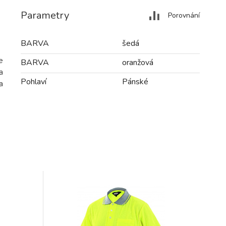
Parametry
Porovnání
BARVA
šedá
e
BARVA
oranžová
a
Pohlaví
Pánské
a