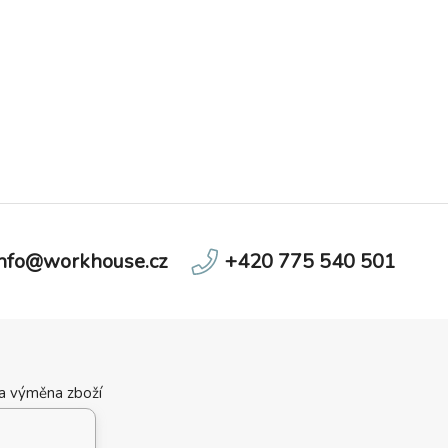
info@workhouse.cz
+420 775 540 501
 a výměna zboží
ní podmínky
velikostí