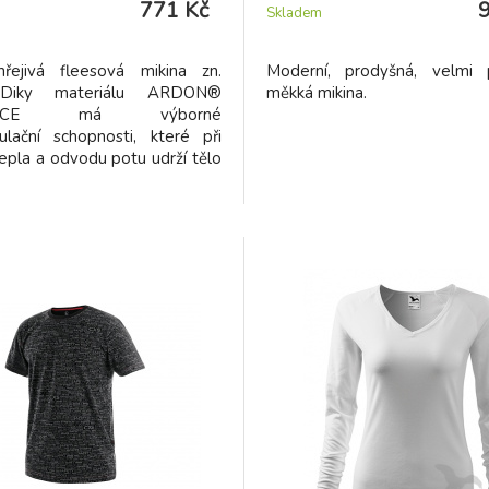
771 Kč
Skladem
řejivá fleesová mikina zn.
Moderní, prodyšná, velmi 
 Diky materiálu ARDON®
měkká mikina.
LEECE má výborné
ulační schopnosti, které při
 tepla a odvodu potu udrží tělo
Doporučujeme!