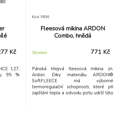
Kód: P836
er
Fleesová mikina ARDON
ílé
Combo, hnědá
277 Kč
771 Kč
Skladem
NCE 127,
Pánská hřejivá fleesová mikina zn.
ey, 95 %
Ardon. Diky materiálu ARDON®
SoftFLEECE má výborné
termoregulační schopnosti, které při
zajištění tepla a odvodu potu udrží tělo
v suchu. Doporučujeme!