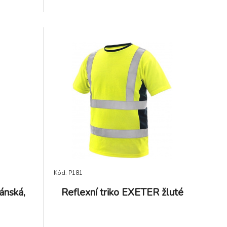
EN 471.
Kód: P181
ánská,
Reflexní triko EXETER žluté