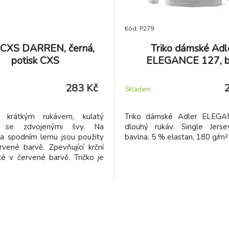
Kód: P279
o CXS DARREN, černá,
Triko dámské Adl
potisk CXS
ELEGANCE 127, b
283 Kč
Skladem
s krátkým rukávem, kulatý
Triko dámské Adler ELEGA
ík se zdvojenými švy. Na
dlouhý rukáv: Single Jers
 a spodním lemu jsou použity
bavlna, 5 % elastan, 180 g/m²
vené barvě. Zpevňující krční
é v červené barvě. Tričko je
 logem naší obchodní značky
vu a v bočním švu všitým
Látka je celoplošně potištěna s
ilikonovou úpravou materiálu,
šťuje vyšší měkkost a pružnost,
ovou stálost a omezuje
ění.