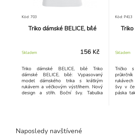
Kód: 703
Kód: P413
Triko dámské BELICE, bílé
Trik
156 Kč
Skladem
Skladem
Triko dámské BELICE, bílé Triko
Tričko 
dámské BELICE, bílé: Vypasovaný
průkrčn
model dámského trika s krátkým
rukávech
rukávem a véčkovým výstřihem. Nový
švy v čer
design a střih. Boční švy. Tabulka
páska tak
velikostí trička Belice
označeno
na ruká
štítkem. 
finální s
která zaji
rozměr
Naposledy navštívené
žmolkovat