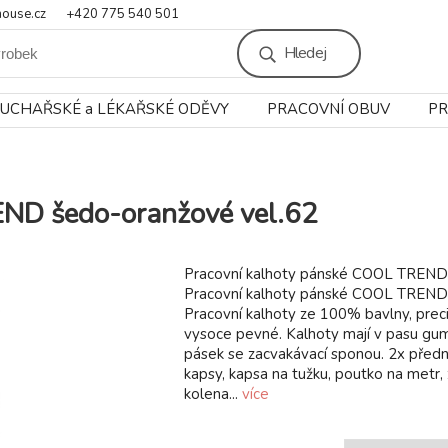
ouse.cz
+420 775 540 501
Hledej
UCHAŘSKÉ a LÉKAŘSKÉ ODĚVY
PRACOVNÍ OBUV
PR
END šedo-oranžové vel.62
Pracovní kalhoty pánské COOL TREND
Pracovní kalhoty pánské COOL TREND
Pracovní kalhoty ze 100% bavlny, prec
vysoce pevné. Kalhoty mají v pasu gumu
pásek se zacvakávací sponou. 2x přední
kapsy, kapsa na tužku, poutko na metr,
kolena...
více