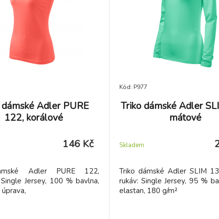
Kód: P977
o dámské Adler PURE
Triko dámské Adler SL
122, korálové
mátové
146 Kč
Skladem
dámské Adler PURE 122,
Triko dámské Adler SLIM 13
 Single Jersey, 100 % bavlna,
rukáv: Single Jersey, 95 % b
á úprava,
elastan, 180 g/m²