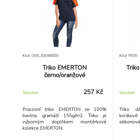
Kód: i355_03040003
Kód: P535
Triko EMERTON
Trik
černo/oranžové
257 Kč
Skladem
Skladem
Pracovní triko EMERTON ze 100%
Triko 
bavlna, gramáží 155g/m2. Triko je
korálové:
výborným doplňkem montérkové
silikonov
kolekce EMERTON.