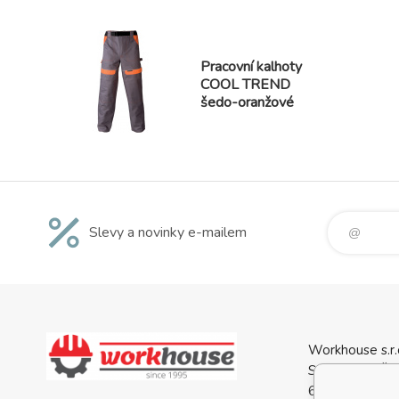
Pracovní kalhoty
COOL TREND
šedo-oranžové
Slevy a novinky e-mailem
Workhouse s.r.
Svatopluka Če
688 01 Uhersk