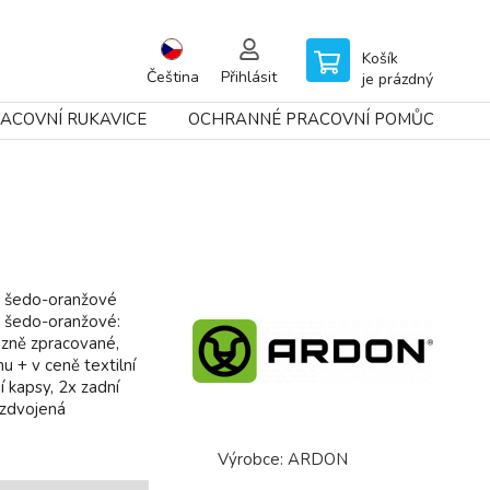
Košík
Čeština
Přihlásit
je prázdný
ACOVNÍ RUKAVICE
OCHRANNÉ PRACOVNÍ POMŮCKY
 šedo-oranžové
 šedo-oranžové:
izně zpracované,
 + v ceně textilní
 kapsy, 2x zadní
 zdvojená
Výrobce:
ARDON