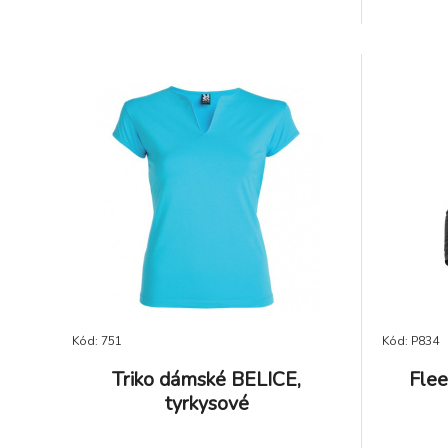
Kód: 751
Kód: P834
Triko dámské BELICE,
Fle
tyrkysové