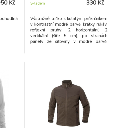
950 Kč
330 Kč
Skladem
pohodlná,
Výstražné tričko s kulatým průkrčníkem
v kontrastní modré barvě, krátký rukáv,
reflexní pruhy: 2 horizontální, 2
vertikální (šíře 5 cm), po stranách
panely ze síťoviny v modré barvě.
Doporučené použití: stavebnictví,
silničáři, řidiči, logistika, údržba, kolo,
motorky, skladování. Toto triko splňuje
normu CE EN 471.