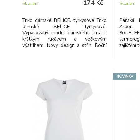
174 Kč
Skladem
Skladem
Triko dámské BELICE, tyrkysové Triko
Pánská h
dámské BELICE, tyrkysové:
Ardon.
Vypasovaný model dámského trika s
SoftF
krátkým rukávem a véčkovým
termoreg
výstřihem. Nový design a střih. Boční
zajištění
švy. Tabulka velikostí trička Belice
v suchu. 
NOVINKA