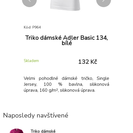
Kód: P964
Kód: P966
WARD,
Triko dámské Adler Basic 134,
Triko 
bílé
 Kč
132 Kč
Skladem
Skladem
EWARD,
Velmi pohodlné dámské tričko, Single
Velmi po
 hřejivého
Jersey, 100 % bavlna, silikonová
Jersey,
 počesaná,
úprava, 160 g/m², silikonová úprava.
úprava, 16
Naposledy navštívené
Triko dámské