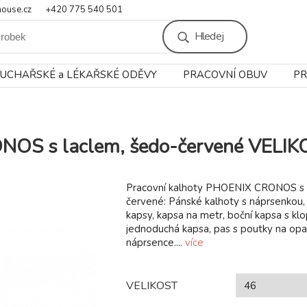
ouse.cz
+420 775 540 501
Hledej
UCHAŘSKÉ a LÉKAŘSKÉ ODĚVY
PRACOVNÍ OBUV
PR
NOS s laclem, šedo-červené VELIK
Pracovní kalhoty PHOENIX CRONOS s 
červené: Pánské kalhoty s náprsenkou, 
kapsy, kapsa na metr, boční kapsa s klo
jednoduchá kapsa, pas s poutky na opa
náprsence....
více
VELIKOST