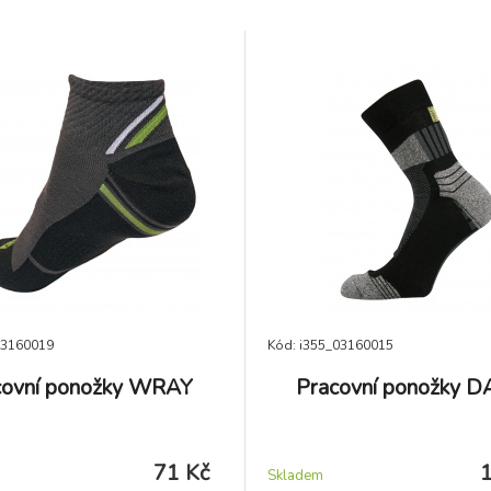
03160019
Kód: i355_03160015
covní ponožky WRAY
Pracovní ponožky D
71 Kč
Skladem