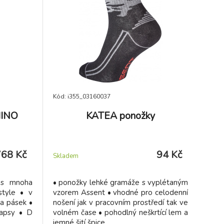
Kód: i355_03160037
HINO
KATEA ponožky
768 Kč
94 Kč
Skladem
 s mnoha
• ponožky lehké gramáže s vyplétaným
style • v
vzorem Assent • vhodné pro celodenní
a pásek •
nošení jak v pracovním prostředí tak ve
kapsy • D
volném čase • pohodlný neškrtící lem a
jemné šití špice