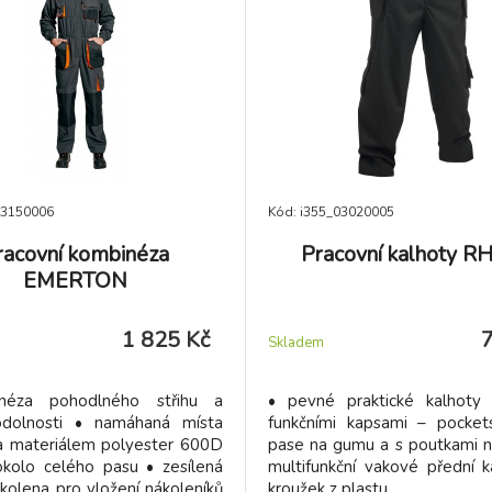
03150006
Kód: i355_03020005
racovní kombinéza
Pracovní kalhoty R
EMERTON
1 825 Kč
Skladem
néza pohodlného střihu a
• pevné praktické kalhoty
dolnosti • namáhaná místa
funkčními kapsami – pocket
a materiálem polyester 600D
pase na gumu a s poutkami n
kolo celého pasu • zesílená
multifunkční vakové přední 
kolena pro vložení nákoleníků
kroužek z plastu