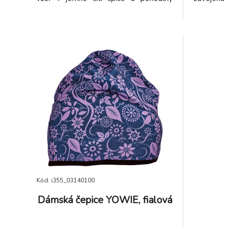
neškrtící lem
• poutko
náročné 
Kód: i355_03140100
Dámská čepice YOWIE, fialová