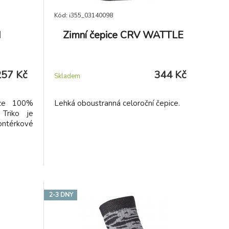
Kód: i355_03140098
N
Zimní čepice CRV WATTLE
257 Kč
344 Kč
Skladem
 ze 100%
Lehká oboustranná celoroční čepice.
Triko je
térkové
2-3 DNY