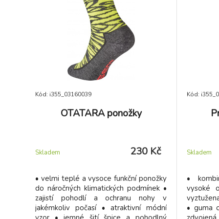
Kód: i355_03160039
Kód: i355_
OTATARA ponožky
P
230 Kč
Skladem
Skladem
• velmi teplé a vysoce funkční ponožky
• kombi
do náročných klimatických podmínek •
vysoké o
zajistí pohodlí a ochranu nohy v
vyztužen
jakémkoliv počasí • atraktivní módní
• guma o
vzor • jemné šití špice a pohodlný
zdvojená 