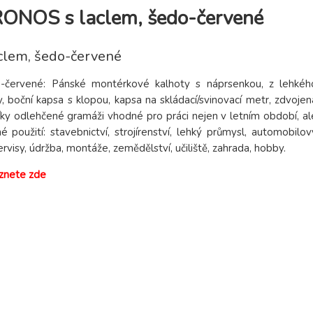
RONOS s laclem, šedo-červené
clem, šedo-červené
červené: Pánské montérkové kalhoty s náprsenkou, z lehkéh
y, boční kapsa s klopou, kapsa na skládací/svinovací metr, zdvojen
íky odlehčené gramáži vhodné pro práci nejen v letním období, al
oužití: stavebnictví, strojírenství, lehký průmysl, automobilov
rvisy, údržba, montáže, zemědělství, učiliště, zahrada, hobby.
znete zde