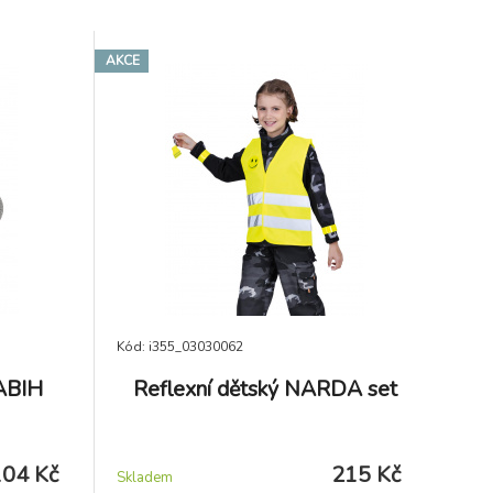
AKCE
Kód: i355_03030062
ABIH
Reflexní dětský NARDA set
104 Kč
215 Kč
Skladem