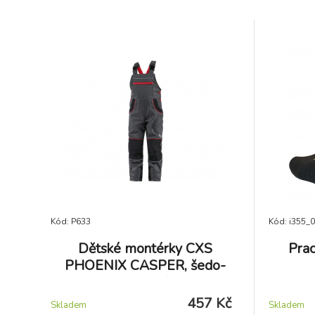
Kód: P633
Kód: i355_
Dětské montérky CXS
Pra
PHOENIX CASPER, šedo-
červené
457 Kč
Skladem
Skladem