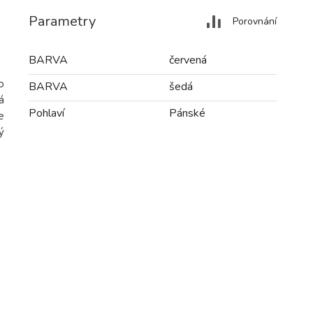
Parametry
Porovnání
BARVA
červená
o
BARVA
šedá
á
Pohlaví
Pánské
e
ý