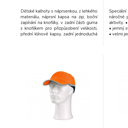
Dětské kalhoty s náprsenkou, z lehkého
Speciál
materiálu, náprsní kapsa na zip, boční
náročné p
zapínání na knoflíky, v zadní části guma
aktivity.
s knoflíkem pro přizpůsobení velikosti,
• jemný s
přední klínové kapsy, zadní jednoduchá
• velmi je
kapsa, zesílená kolena, šle vzadu do
gumy, reflexní doplňky. materiál : 35%
bavlna, 65% polyester, 230g
Technickou dokumentaci včetně rozměr