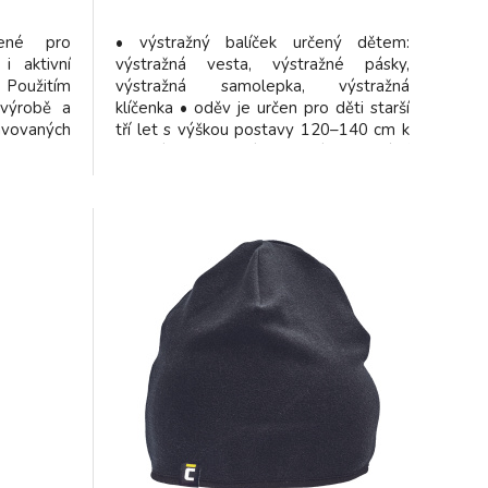
řené pro
• výstražný balíček určený dětem:
i aktivní
výstražná vesta, výstražné pásky,
Použitím
výstražná samolepka, výstražná
 výrobě a
klíčenka • oděv je určen pro děti starší
vovaných
tří let s výškou postavy 120–140 cm k
ky DABIH.
nošení přes svrchní oblečení pro vizuální
 neškrtící
signalizaci přítomnosti uživatele za
nohy při
jakýchkoli světelných podmínek ve dne i
- ideální
v noci • splňuje normu EN 1150
tepelnou
í špice -
i posunu
é zóny na
lakům a
čí ideální