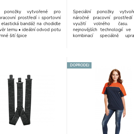
ní ponožky vytvořené pro
Speciální ponožky vytvo
racovní prostředí i sportovní
náročné pracovní prostředí 
 • elastická bandáž na chodidle
využití volného času. 
věr lemu • ideální odvod potu
nejnovějších technologií ve
mné šití špice
kombinací speciálně upra
vláken jsou vyvinuty ponož
Zaručují: - maximálně pohodlný
lem - maximální ochranu 
extrémní pracovní zátěži 
odvod potu - dokonalou 
DOPRODEJ
izolaci - velmi jemné šit
elastickou bandáž prot
ponožky v botě - polstrovan
ochranu nohy proti ot
puchýřům. Větrací kanálky zaru
klima i při extrémní zátěži.