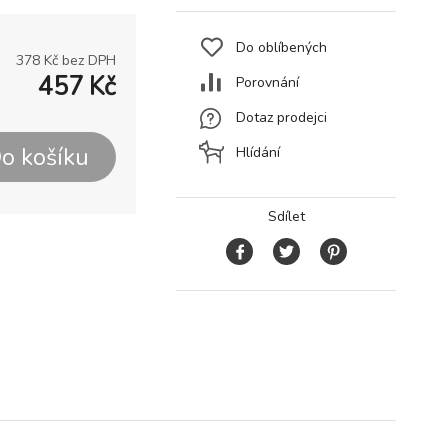
Do oblíbených
378
Kč bez DPH
457
Kč
Porovnání
Dotaz prodejci
o košíku
Hlídání
Sdílet