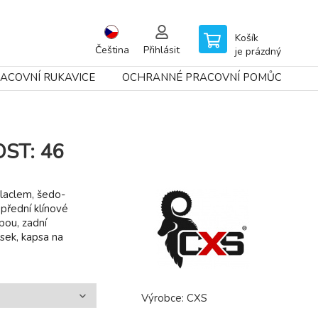
Košík
Čeština
Přihlásit
je prázdný
ACOVNÍ RUKAVICE
OCHRANNÉ PRACOVNÍ POMŮCKY
OST: 46
laclem, šedo-
přední klínové
pou, zadní
sek, kapsa na
Výrobce:
CXS