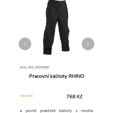
Kód: i355_03020005
Kód: i355_
s CXS
Pracovní kalhoty RHINO
Prac
é
 Kč
768 Kč
Skladem
Skladem
 strečová
• pevné praktické kalhoty s mnoha
Pletené