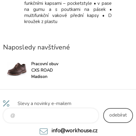
yb, pas s
funkčními kapsami – pocketstyle • v pase
(15GG), 
zasouvací
na gumu a s poutkami na pásek •
prstech a
ovolnému
multifunkční vakové přední kapsy • D
ou na zip,
kroužek z plastu
stranách,
rem
Naposledy navštívené
Pracovní obuv
CXS ROAD
Madison
Slevy a novinky e-mailem
odebírat
info@workhouse.cz