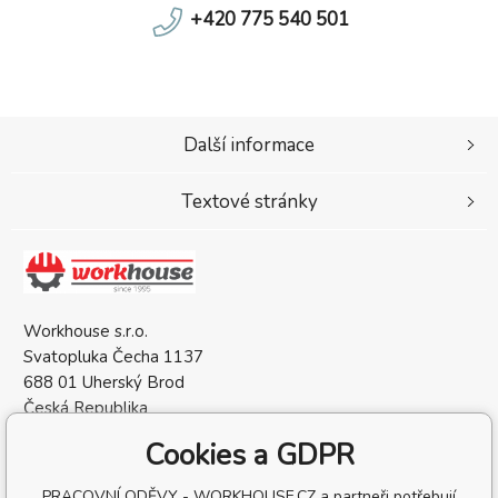
+420 775 540 501
Další informace
Textové stránky
Workhouse s.r.o.
Svatopluka Čecha 1137
688 01 Uherský Brod
Česká Republika
IČO: 05568137
Cookies a GDPR
DIČ: CZ05568137
PRACOVNÍ ODĚVY - WORKHOUSE.CZ a partneři potřebují