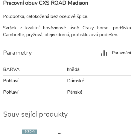
Pracovní obuv CXS ROAD Madison
Polobotka, celokožená bez ocelové špice.
Svršek z kvalitní hovězinové úsně Crazy horse, podšívka
Cambrelle, pryžová, olejivzdorná, protiskluzová podešev.
Parametry
Porovnání
BARVA
hnědá
Pohlaví
Dámské
Pohlaví
Pánské
Související produkty
2-3 DNY
2-3 DNY