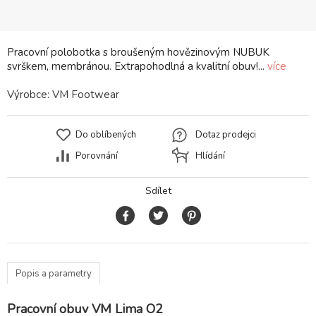
Pracovní polobotka s broušeným hovězinovým NUBUK
svrškem, membránou. Extrapohodlná a kvalitní obuv!...
více
Výrobce:
VM Footwear
Do oblíbených
Dotaz prodejci
Porovnání
Hlídání
Sdílet
Popis a parametry
Pracovní obuv VM Lima O2