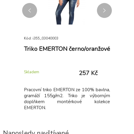
Kód: i355_03040003
Kód: i355_
y
Triko EMERTON černo/oranžové
Pra
 Kč
257 Kč
Skladem
Skladem
ponožky do
Pracovní triko EMERTON ze 100% bavlna,
Speciální
 • zajistí
gramáží 155g/m2. Triko je výborným
pracovní 
akémkoliv
doplňkem montérkové kolekce
elastická
 jemné šití
EMERTON.
lemu • id
šití špice
Naposledy navštívené