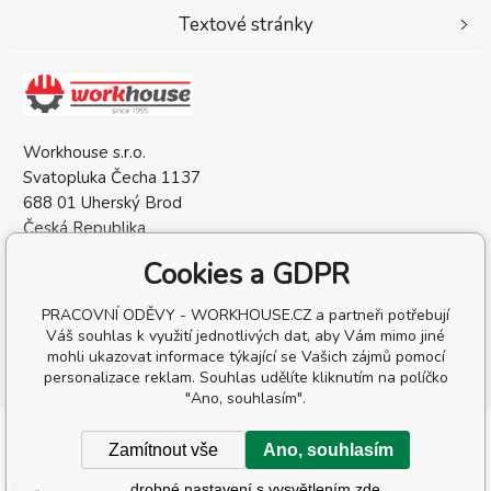
Textové stránky
Workhouse s.r.o.
Svatopluka Čecha 1137
688 01 Uherský Brod
Česká Republika
IČO: 05568137
Cookies a GDPR
DIČ: CZ05568137
PRACOVNÍ ODĚVY - WORKHOUSE.CZ a partneři potřebují
Váš souhlas k využití jednotlivých dat, aby Vám mimo jiné
mohli ukazovat informace týkající se Vašich zájmů pomocí
personalizace reklam. Souhlas udělíte kliknutím na políčko
"Ano, souhlasím".
Copyright © 2026 Workhouse s.r.o.
Zamítnout vše
Ano, souhlasím
Všechna práva vyhrazena.
Podrobné nastavení s vysvětlením zde