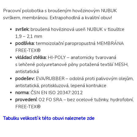
Pracovní polobotka s broušeným hovězinovým NUBUK
svrškem, membránou. Extrapohodlná a kvalitní obuv!
svršek:
broušená hovězinová useň NUBUK v tloušťce
1,9 – 2,1 mm
podšívka:
termoizolační paropropustná MEMBRÁNA
FREE-TEX®
vkládací stélka:
HI-POLY – anatomicky tvarovaná
s lehčené polyuretanové pěny potažená textilií MESH,
antistatická
podešev:
EVA/RUBBER – odolná proti palivovým olejům,
antistatická, protiskluzová, lepená kontrukce
norma:
ČSN EN ISO 20347:2012
provedení:
O2 FO SRA – bez ocelové tužinky, hydrofobní,
FREE-TEX®
Tabulku velikostí k této obuvi naleznete zde