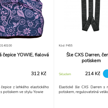
03140100
Kód: P455
 čepice YOWIE, fialová
Šle CXS Darren, čer
potiskem
312 Kč
214 Kč
Skladem
čepice z lehkého elastického
Elastické šle CXS Darren s 
 s potiskem ve stylu Yowie
potiskem, regulovatelná velik