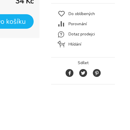
34
Kč
Do oblíbených
o košíku
Porovnání
Dotaz prodejci
Hlídání
Sdílet