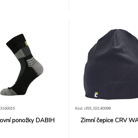
03160015
Kód: i355_03140098
ovní ponožky DABIH
Zimní čepice CRV W