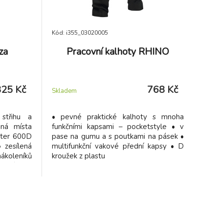
Kód: i355_03020005
za
Pracovní kalhoty RHINO
825 Kč
768 Kč
Skladem
střihu a
• pevné praktické kalhoty s mnoha
ná místa
funkčními kapsami – pocketstyle • v
ster 600D
pase na gumu a s poutkami na pásek •
 zesílená
multifunkční vakové přední kapsy • D
nákoleníků
kroužek z plastu
obené pro