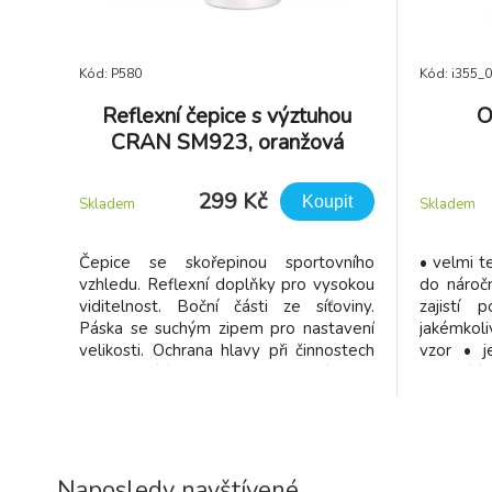
Kód: P580
Kód: i355_
Reflexní čepice s výztuhou
O
CRAN SM923, oranžová
299 Kč
Koupit
Skladem
Skladem
Čepice se skořepinou sportovního
• velmi t
vzhledu. Reflexní doplňky pro vysokou
do nároč
viditelnost. Boční části ze síťoviny.
zajistí
Páska se suchým zipem pro nastavení
jakémkol
velikosti. Ochrana hlavy při činnostech
vzor • j
nevyžadujících přilbu. Neslouží jako
neškrtící 
náhrada přilby.
Naposledy navštívené