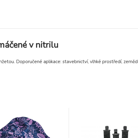
áčené v nitrilu
etou. Doporučené aplikace: stavebnictví, vlhké prostředí, zemědě