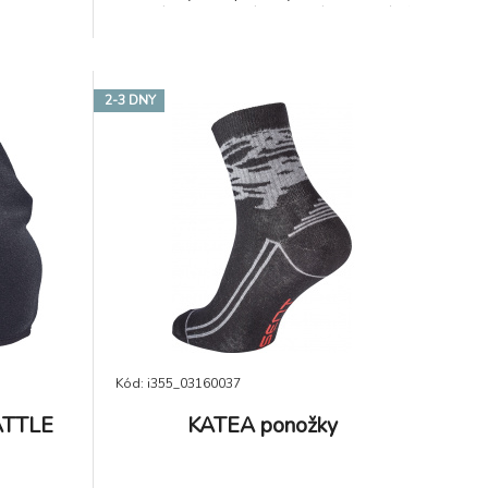
nošení přes svrchní oblečení pro vizuální
signalizaci přítomnosti uživatele za
jakýchkoli světelných podmínek ve dne i
v noci • splňuje normu EN 1150
2-3 DNY
Kód: i355_03160037
ATTLE
KATEA ponožky