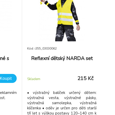
Kód: i355_03030062
né s
Reflexní dětský NARDA set
215 Kč
Koupit
Skladem
reklamním
• výstražný balíček určený dětem:
ost.
výstražná vesta, výstražné pásky,
výstražná samolepka, výstražná
klíčenka • oděv je určen pro děti starší
tří let s výškou postavy 120–140 cm k