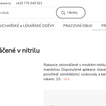
ouse.cz
+420 775 540 501
Hledej
UCHAŘSKÉ a LÉKAŘSKÉ ODĚVY
PRACOVNÍ OBUV
PR
čené v nitrilu
Rukavice celomáčené v modrém nitrilu
manžetou. Doporučené aplikace: staveb
prostředí, zemědělství, vodovody a kan
rukavic: 10...
více