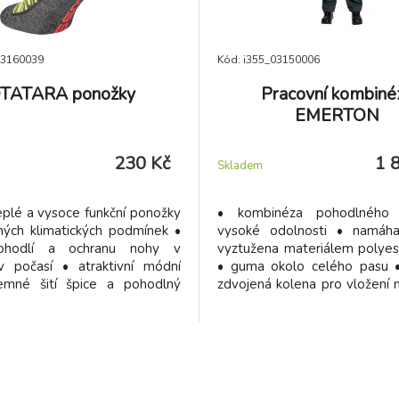
03160039
Kód: i355_03150006
TATARA ponožky
Pracovní kombiné
EMERTON
230 Kč
1 
Skladem
eplé a vysoce funkční ponožky
• kombinéza pohodlného 
ných klimatických podmínek •
vysoké odolnosti • namáha
 pohodlí a ochranu nohy v
vyztužena materiálem polye
iv počasí • atraktivní módní
• guma okolo celého pasu •
emné šití špice a pohodlný
zdvojená kolena pro vložení 
lem
• poutko na kladivo • vyr
náročné podmínky