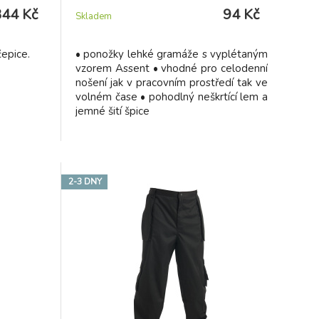
344 Kč
94 Kč
Skladem
epice.
• ponožky lehké gramáže s vyplétaným
vzorem Assent • vhodné pro celodenní
nošení jak v pracovním prostředí tak ve
volném čase • pohodlný neškrtící lem a
jemné šití špice
2-3 DNY