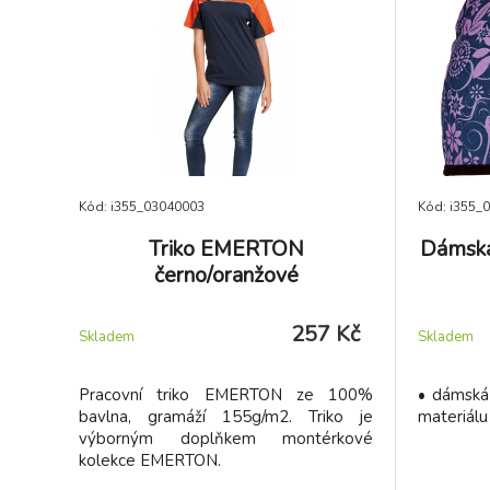
Kód: i355_03040003
Kód: i355_
Triko EMERTON
Dámská
černo/oranžové
257 Kč
Skladem
Skladem
Pracovní triko EMERTON ze 100%
• dámská 
bavlna, gramáží 155g/m2. Triko je
materiálu
výborným doplňkem montérkové
kolekce EMERTON.