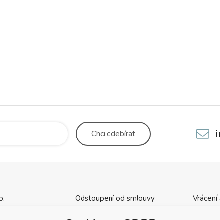
Chci
odebírat
o.
Odstoupení od smlouvy
Vrácení
cha 1137
Kontaktní údaje
Obchod