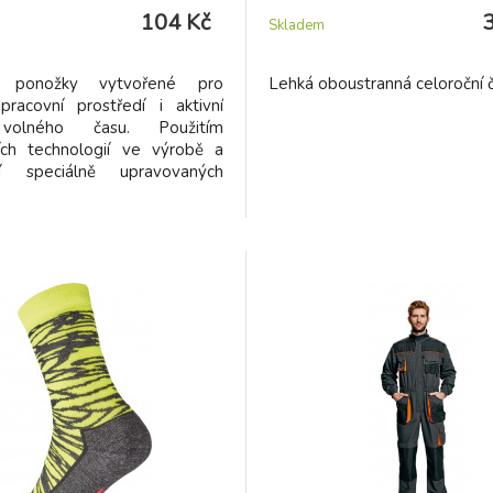
104 Kč
Skladem
ní ponožky vytvořené pro
Lehká oboustranná celoroční č
pracovní prostředí i aktivní
 volného času. Použitím
ších technologií ve výrobě a
cí speciálně upravovaných
sou vyvinuty ponožky DABIH.
 - maximálně pohodlný neškrtící
aximální ochranu nohy při
 pracovní zátěži - ideální
otu - dokonalou tepelnou
- velmi jemné šití špice -
kou bandáž proti posunu
v botě - polstrované zóny na
u nohy proti otlakům a
 Větrací kanálky zaručí ideální
i extrémní zátěži.