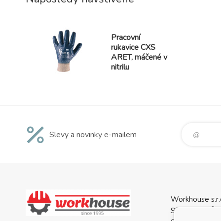
Pracovní
rukavice CXS
ARET, máčené v
nitrilu
Slevy a novinky e-mailem
Workhouse s.r.
Svatopluka Če