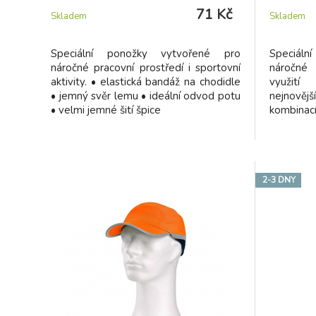
71 Kč
Skladem
Skladem
Speciální ponožky vytvořené pro
Speciál
náročné pracovní prostředí i sportovní
náročné 
aktivity. • elastická bandáž na chodidle
využití
• jemný svěr lemu • ideální odvod potu
nejnověj
• velmi jemné šití špice
kombina
vláken j
Zaručují:
lem - m
extrémní
odvod p
2-3 DNY
izolaci 
elastic
ponožky 
ochran
puchýřům.
klima i př