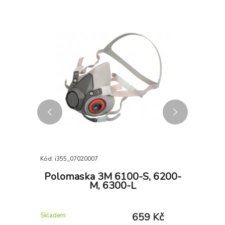
Kód: i355_07020007
Kód: i355_
ranžové
Polomaska 3M 6100-S, 6200-
M, 6300-L
 Kč
659 Kč
Skladem
Skladem