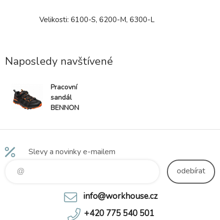
% bavlna,
Velikosti: 6100-S, 6200-M, 6300-L
Ochranný 
 výborným
čirého P
kolekce
náhlavním
obličeje p
Naposledy navštívené
s dopad
Umožňuje
brýlí. Vy
Pracovní
sandál
BENNON
AMIGO O1,
oranžový
Slevy a novinky e-mailem
odebírat
info@workhouse.cz
+420 775 540 501