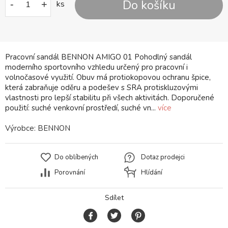
Do košíku
-
+
ks
Pracovní sandál BENNON AMIGO 01 Pohodlný sandál
moderního sportovního vzhledu určený pro pracovní i
volnočasové využití. Obuv má protiokopovou ochranu špice,
která zabraňuje oděru a podešev s SRA protiskluzovými
vlastnosti pro lepší stabilitu při všech aktivitách. Doporučené
použití: suché venkovní prostředí, suché vn...
více
Výrobce:
BENNON
Do oblíbených
Dotaz prodejci
Porovnání
Hlídání
Sdílet