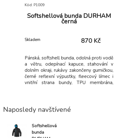
Kód: P1009
Kód: i355_
zimní,
Softshellová bunda DURHAM
Pra
alovo -
černá
0 Kč
870 Kč
Skladem
Skladem
á bunda s
Pánská, softshell bunda, odolná proti vodě
• pevné
a větru, odepínací kapuce, stahování v
funkčními
dolním okraji, rukávy zakončeny gumičkou,
na gumu
černé reflexní výpustky, fleecový límec i
multifun
vnitřní strana bundy, TPU membrána,
kroužek z
odolnost materiálu proti průniku vody
(mimo oblast švů a mimo materiálu kolem
kapes) 10 000 mm, paropropustnost 3
000 g/m2/24 hod, na levém rukávu
Naposledy navštívené
kapsička na zip, 2 spodní kapsy na zip,
jedna náprsní kapsa.
Softshellová
bunda