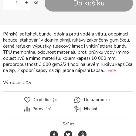
Do košíku
-
+
ks
Pánská, softshell bunda, odolná proti vodě a větru, odepínací
kapuce, stahování v dolním okraji, rukávy zakončeny gumičkou,
černé reflexní výpustky, fleecový límec i vnitřní strana bundy,
TPU membrána, odolnost materiálu proti průniku vody (mimo
oblast švů a mimo materiálu kolem kapes) 10 000 mm,
paropropustnost 3 000 g/m2/24 hod, na levém rukávu kapsička
na zip, 2 spodní kapsy na zip, jedna náprsní kapsa....
více
Výrobce:
CXS
Do oblíbených
Dotaz prodejci
Porovnání
Hlídání
Sdílet