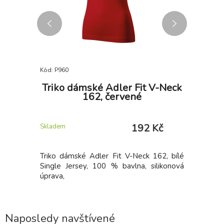
Kód: P960
Kód: P917
Ardon
Triko dámské Adler Fit V-Neck
Mult
162, červené
C
 Kč
192 Kč
Skladem
Skladem
hoty délky
Triko dámské Adler Fit V-Neck 162, bílé
Multifunk
Single Jersey, 100 % bavlna, silikonová
do nepříz
úprava,
několika 
Naposledy navštívené