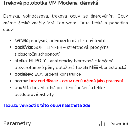
Treková polobotka VM Modena, dámská
Dámská, volnočasová, treková obuv se šněrováním. Obuv
známé české značky VM Footwear. Extra lehká a pohodlná
obuv!
svršek:
prodyšný, oděruvzdorný pletený textil
podšívka:
SOFT LINNER – stretchová, prodyšná
s obsorpční schopností
stélka:
HI-POLY
- anatomicky tvarovaná s lehčené
polyuretanové pěny potažená textilií
MESH,
antistatická
podešev:
EVA, lepená konstrukce
norma:
bez certifikace - obuv není určená jako pracovní!
použití:
obuv vhodná pro denní nošení a lehké
outdoorové aktivity
Tabulku velikostí k této obuvi naleznete zde
Parametry
Porovnání