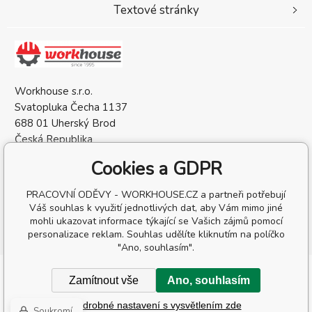
Textové stránky
Workhouse s.r.o.
Svatopluka Čecha 1137
688 01 Uherský Brod
Česká Republika
IČO: 05568137
Cookies a GDPR
DIČ: CZ05568137
PRACOVNÍ ODĚVY - WORKHOUSE.CZ a partneři potřebují
Váš souhlas k využití jednotlivých dat, aby Vám mimo jiné
mohli ukazovat informace týkající se Vašich zájmů pomocí
personalizace reklam. Souhlas udělíte kliknutím na políčko
"Ano, souhlasím".
Copyright © 2026 Workhouse s.r.o.
Zamítnout vše
Ano, souhlasím
Všechna práva vyhrazena.
Podrobné nastavení s vysvětlením zde
Tvorba a pronájem eshopů
BINARGON.cz
-
Mapa stránek
Soukromí