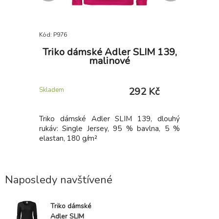
Kód: P976
Kód: P977
TY 120,
Triko dámské Adler SLIM 139,
Triko 
malinové
 Kč
292 Kč
Skladem
Skladem
0: Single
Triko dámské Adler SLIM 139, dlouhý
Triko dá
vá úprava,
rukáv: Single Jersey, 95 % bavlna, 5 %
rukáv: S
elastan, 180 g/m²
elastan, 
Naposledy navštívené
Triko dámské
Adler SLIM