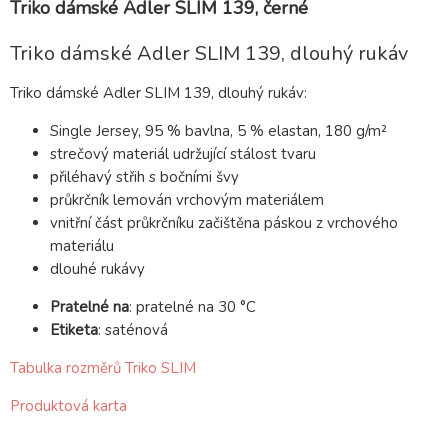
Triko dámské Adler SLIM 139, černé
Triko dámské Adler SLIM 139, dlouhý rukáv
Triko dámské Adler SLIM 139, dlouhý rukáv:
Single Jersey, 95 % bavlna, 5 % elastan, 180 g/m²
strečový materiál udržující stálost tvaru
přiléhavý střih s bočními švy
průkrčník lemován vrchovým materiálem
vnitřní část průkrčníku začištěna páskou z vrchového
materiálu
dlouhé rukávy
Pratelné na
:
pratelné na 30 °C
Etiketa
:
saténová
Tabulka rozměrů Triko SLIM
Produktová karta