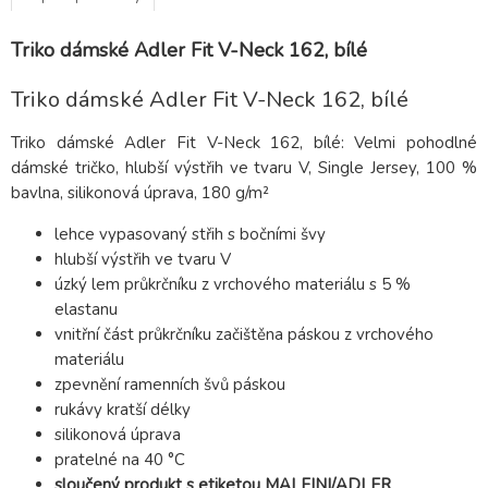
Triko dámské Adler Fit V-Neck 162, bílé
Triko dámské Adler Fit V-Neck 162, bílé
Triko dámské Adler Fit V-Neck 162, bílé: Velmi pohodlné
dámské tričko, hlubší výstřih ve tvaru V, Single Jersey, 100 %
bavlna, silikonová úprava, 180 g/m²
lehce vypasovaný střih s bočními švy
hlubší výstřih ve tvaru V
úzký lem průkrčníku z vrchového materiálu s 5 %
elastanu
vnitřní část průkrčníku začištěna páskou z vrchového
materiálu
zpevnění ramenních švů páskou
rukávy kratší délky
silikonová úprava
pratelné na 40 °C
sloučený produkt s etiketou MALFINI/ADLER