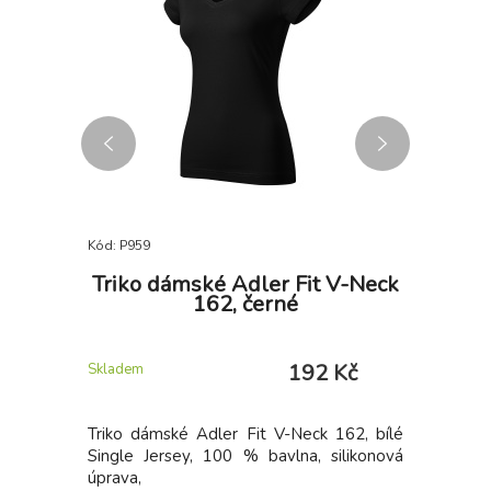
Kód: P959
Kód: P958
nda,
Triko dámské Adler Fit V-Neck
Triko 
162, černé
 Kč
192 Kč
Skladem
Skladem
y, vhodné
Triko dámské Adler Fit V-Neck 162, bílé
Triko dám
ýrazňující
Single Jersey, 100 % bavlna, silikonová
Single Je
pružnost a
úprava,
úprava,