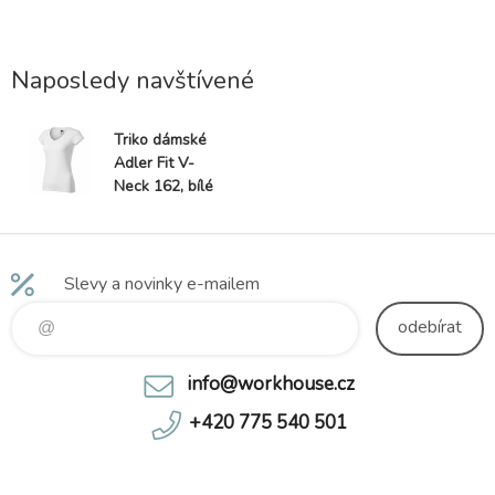
 Finální
á zajišťuje
stálost a
pro potisk
Naposledy navštívené
Triko dámské
Adler Fit V-
Neck 162, bílé
Slevy a novinky e-mailem
odebírat
info@workhouse.cz
+420 775 540 501