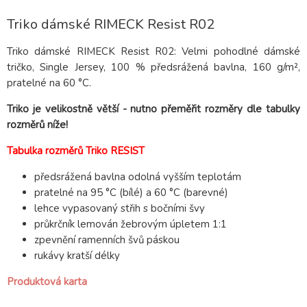
Triko dámské RIMECK Resist R02
Triko dámské RIMECK Resist R02: Velmi pohodlné dámské
tričko, Single Jersey, 100 % předsrážená bavlna, 160 g/m²,
pratelné na 60 °C.
Triko je velikostně větší - nutno přeměřit rozměry dle tabulky
rozměrů níže!
Tabulka rozměrů Triko RESIST
předsrážená bavlna odolná vyšším teplotám
pratelné na 95 °C (bílé) a 60 °C (barevné)
lehce vypasovaný střih s bočními švy
průkrčník lemován žebrovým úpletem 1:1
zpevnění ramenních švů páskou
rukávy kratší délky
Produktová karta