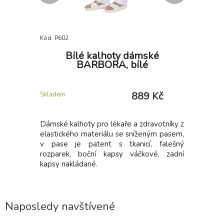
Kód: P602
Kód: P480
mská,
Bílé kalhoty dámské
Zást
BARBORA, bílé
 Kč
889 Kč
Skladem
Skladem
odepínací
Dámské kalhoty pro lékaře a zdravotníky z
Zástěra
u, zapínaní
elastického materiálu se sníženým pasem,
páskem za
ní kapsa na
v pase je patent s tkanicí, falešný
dvě kaps
s vnitřními
rozparek, boční kapsy váčkové, zadní
jednu vel
m okraji,
kapsy nakládané.
uvázání.
embrána.
potravin.
iku vody 5
t švů,
h.
Naposledy navštívené