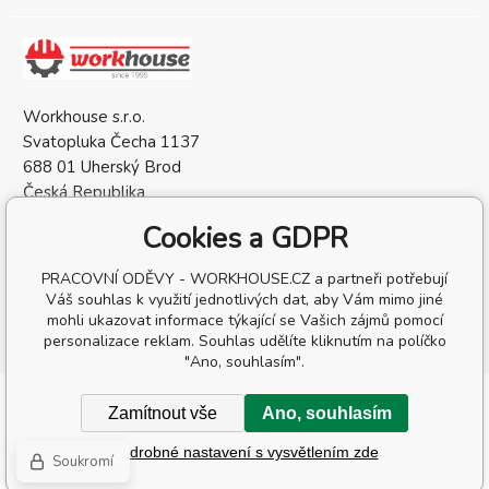
Workhouse s.r.o.
Svatopluka Čecha 1137
688 01 Uherský Brod
Česká Republika
IČO: 05568137
Cookies a GDPR
DIČ: CZ05568137
PRACOVNÍ ODĚVY - WORKHOUSE.CZ a partneři potřebují
Váš souhlas k využití jednotlivých dat, aby Vám mimo jiné
mohli ukazovat informace týkající se Vašich zájmů pomocí
personalizace reklam. Souhlas udělíte kliknutím na políčko
"Ano, souhlasím".
Copyright © 2026 Workhouse s.r.o.
Zamítnout vše
Ano, souhlasím
Všechna práva vyhrazena.
Podrobné nastavení s vysvětlením zde
Eshopy
a
webové stránky
od
BINARGON.cz
-
Mapa stránek
Soukromí