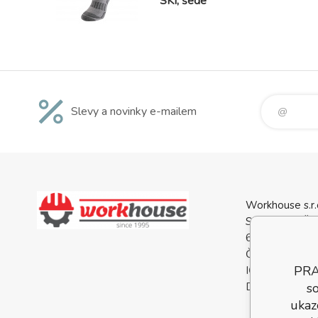
SKI, šedé
Slevy a novinky e-mailem
Workhouse s.r.
Svatopluka Če
688 01 Uhersk
Česká Republi
PRA
IČO: 0556813
DIČ: CZ05568
so
ukaz