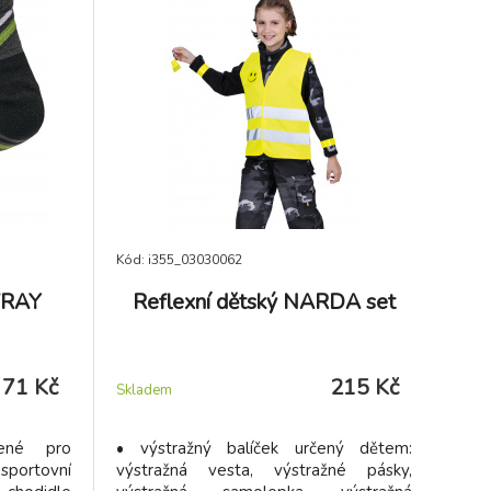
Kód: i355_03030062
WRAY
Reflexní dětský NARDA set
71 Kč
215 Kč
Skladem
řené pro
• výstražný balíček určený dětem:
 sportovní
výstražná vesta, výstražné pásky,