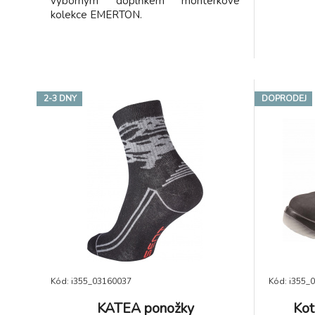
výborným doplňkem montérkové
kolekce EMERTON.
2-3 DNY
DOPRODEJ
Kód: i355_03160037
Kód: i355_
KATEA ponožky
Kot