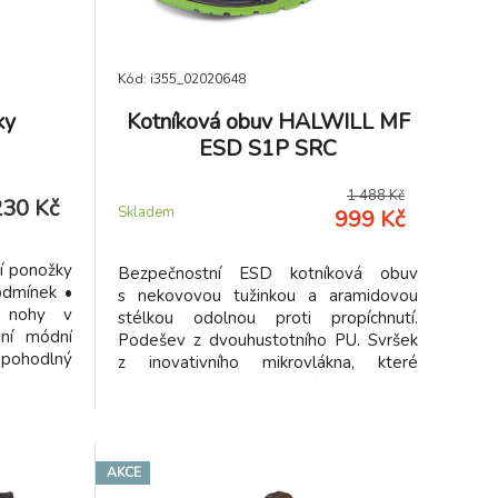
Kód: i355_02020648
ky
Kotníková obuv HALWILL MF
ESD S1P SRC
1 488 Kč
230 Kč
Skladem
999 Kč
ní ponožky
Bezpečnostní ESD kotníková obuv
odmínek •
s nekovovou tužinkou a aramidovou
u nohy v
stélkou odolnou proti propíchnutí.
vní módní
Podešev z dvouhustotního PU. Svršek
 pohodlný
z inovativního mikrovlákna, které
zajišťuje uživateli perfektní prodyšnost.
AKCE