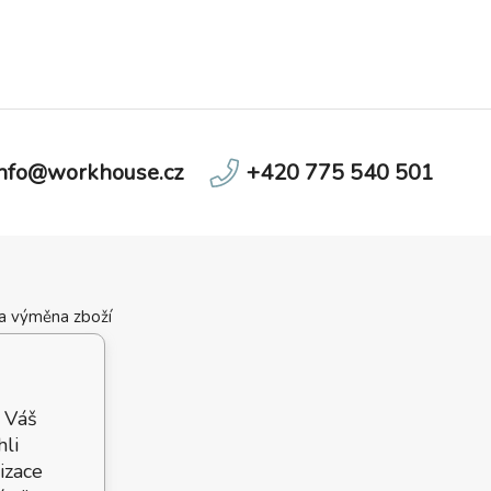
info@workhouse.cz
+420 775 540 501
 a výměna zboží
ní podmínky
velikostí
 podmínky
 Váš
hli
izace