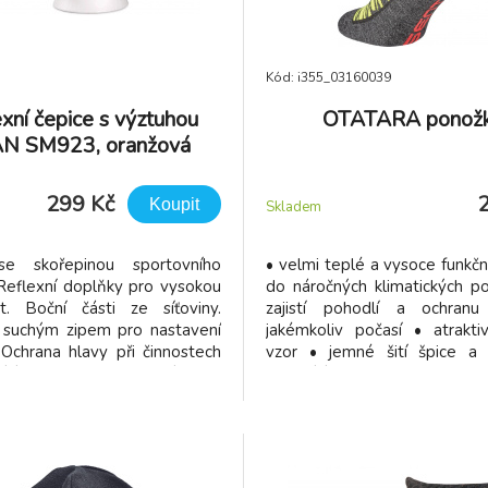
Kód: i355_03160039
xní čepice s výztuhou
OTATARA ponož
N SM923, oranžová
299 Kč
Koupit
Skladem
se skořepinou sportovního
• velmi teplé a vysoce funkč
Reflexní doplňky pro vysokou
do náročných klimatických p
st. Boční části ze síťoviny.
zajistí pohodlí a ochran
 suchým zipem pro nastavení
jakémkoliv počasí • atrakti
. Ochrana hlavy při činnostech
vzor • jemné šití špice a
jících přilbu. Neslouží jako
neškrtící lem
ilby.