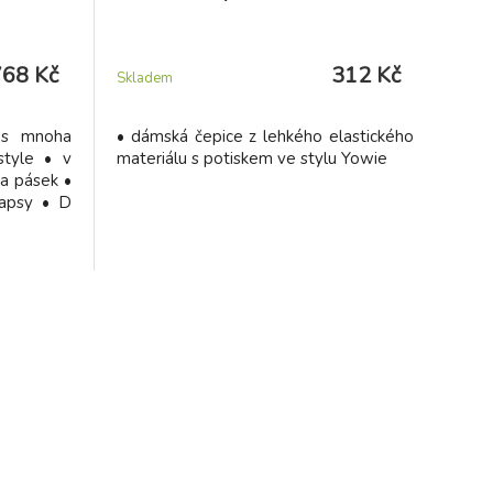
768 Kč
312 Kč
Skladem
 s mnoha
• dámská čepice z lehkého elastického
style • v
materiálu s potiskem ve stylu Yowie
a pásek •
kapsy • D