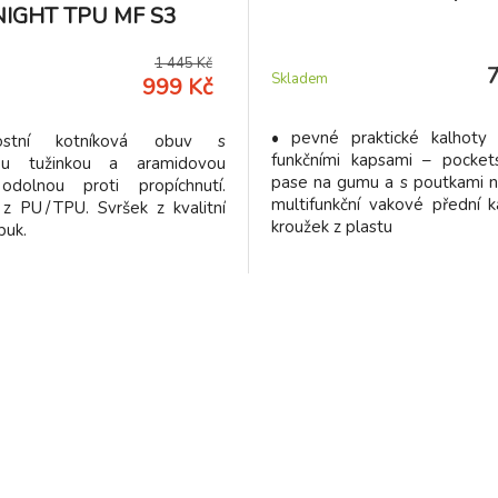
NIGHT TPU MF S3
1 445 Kč
Skladem
999 Kč
• pevné praktické kalhoty
ostní kotníková obuv s
funkčními kapsami – pocket
ou tužinkou a aramidovou
pase na gumu a s poutkami n
odolnou proti propíchnutí.
multifunkční vakové přední 
 PU / TPU. Svršek z kvalitní
kroužek z plastu
buk.