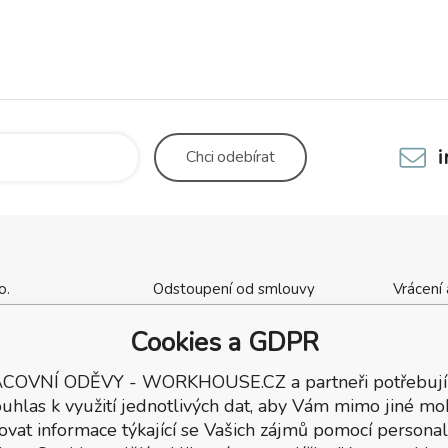
Chci
odebírat
o.
Odstoupení od smlouvy
Vrácení
cha 1137
Kontaktní údaje
Obchod
ý Brod
Výšivka, potisk oděvů
Tabulky 
Cookies a GDPR
ka
Dárkové poukazy
Dodací
COVNÍ ODĚVY - WORKHOUSE.CZ a partneři potřebují
7
Reklamační podmínky
137
uhlas k využití jednotlivých dat, aby Vám mimo jiné mo
ovat informace týkající se Vašich zájmů pomocí personal