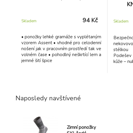
K
94 Kč
Skladem
Skladem
• ponožky lehké gramáže s vyplétaným
Bezpečn
vzorem Assent • vhodné pro celodenní
nekovov
nošení jak v pracovním prostředí tak ve
stélkou 
volném čase • pohodlný neškrtící lem a
Podešev z
jemné šití špice
kůže – nu
Naposledy navštívené
Zimní ponožky