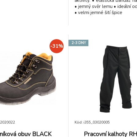
aktivity. • elastická bandáž n
• jemný svěr lemu • ideální 
• velmi jemné šití špice
2-3 DNY
-31%
02020022
Kód: i355_03020005
níková obuv BLACK
Pracovní kalhoty R