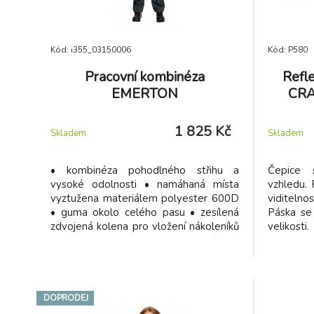
Kód: i355_03150006
Kód: P580
Pracovní kombinéza
Refle
EMERTON
CRA
1 825 Kč
Skladem
Skladem
• kombinéza pohodlného střihu a
Čepice 
vysoké odolnosti • namáhaná místa
vzhledu. 
vyztužena materiálem polyester 600D
viditelno
• guma okolo celého pasu • zesílená
Páska se
zdvojená kolena pro vložení nákoleníků
velikosti
• poutko na kladivo • vyrobené pro
nevyžadu
náročné podmínky
náhrada př
DOPRODEJ