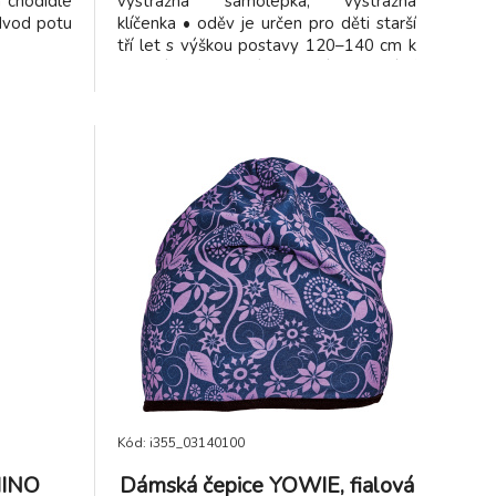
a chodidle
výstražná samolepka, výstražná
odvod potu
klíčenka • oděv je určen pro děti starší
tří let s výškou postavy 120–140 cm k
nošení přes svrchní oblečení pro vizuální
signalizaci přítomnosti uživatele za
jakýchkoli světelných podmínek ve dne i
v noci • splňuje normu EN 1150
Kód: i355_03140100
HINO
Dámská čepice YOWIE, fialová