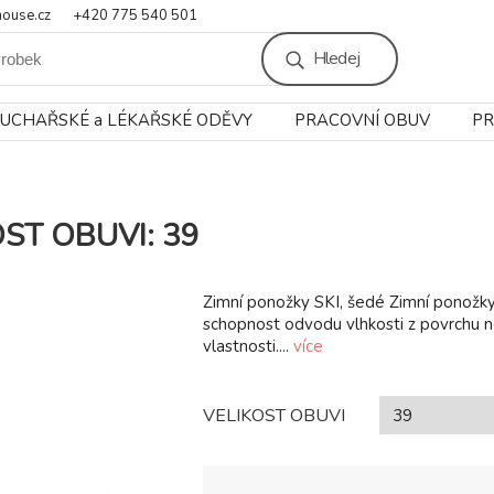
ouse.cz
+420 775 540 501
Hledej
UCHAŘSKÉ a LÉKAŘSKÉ ODĚVY
PRACOVNÍ OBUV
PR
KOST OBUVI: 39
Zimní ponožky SKI, šedé Zimní ponožky,
schopnost odvodu vlhkosti z povrchu n
vlastnosti....
více
VELIKOST OBUVI