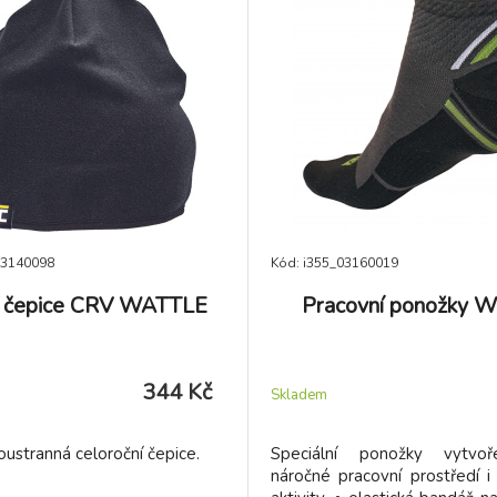
03140098
Kód: i355_03160019
í čepice CRV WATTLE
Pracovní ponožky 
344 Kč
Skladem
ustranná celoroční čepice.
Speciální ponožky vytvo
náročné pracovní prostředí i