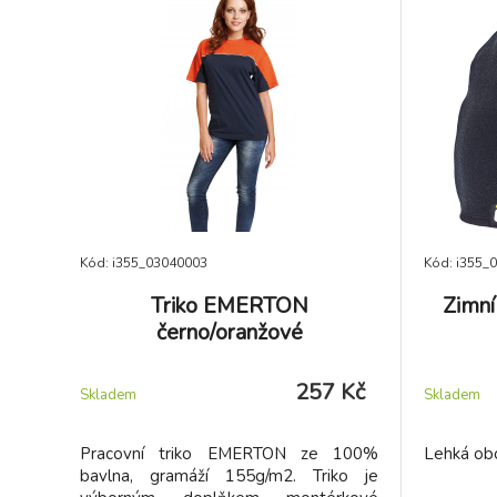
Kód: i355_03040003
Kód: i355_
Triko EMERTON
Zimn
černo/oranžové
257 Kč
Skladem
Skladem
Pracovní triko EMERTON ze 100%
Lehká obo
bavlna, gramáží 155g/m2. Triko je