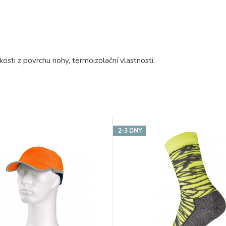
osti z povrchu nohy, termoizolační vlastnosti.
2-3 DNY