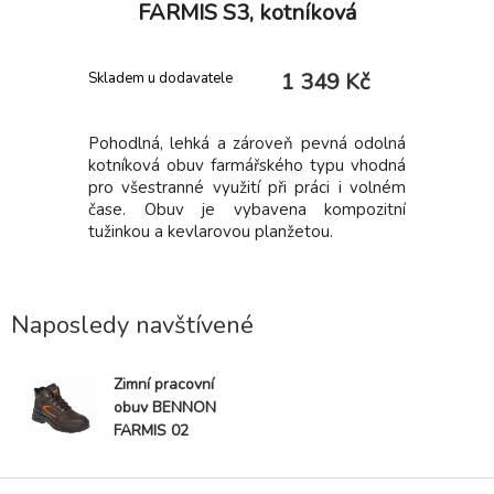
FARMIS S3, kotníková
 Kč
1 349 Kč
Skladem u dodavatele
Skladem
ní na zip,
Pohodlná, lehká a zároveň pevná odolná
Lehká obo
iál: 100%
kotníková obuv farmářského typu vhodná
lyester,
pro všestranné využití při práci i volném
čase. Obuv je vybavena kompozitní
tužinkou a kevlarovou planžetou.
Naposledy navštívené
Zimní pracovní
obuv BENNON
FARMIS 02