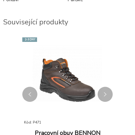
Související produkty
2-3 DNY
Kód: P471
Kód: i355_
 JONAH,
Pracovní obuv BENNON
Zimn