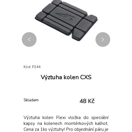
Kód: P244
Kód: P385
lexní
Výztuha kolen CXS
B
v
Kč
48 Kč
Skladem
Skladem u 
Výztuha kolen Flexi vložka do speciální
Pánská 
kapsy na kolenech montérkových kalhot.
odolná p
Cena za 1ks výztuhy! Pro objednání páru je
kapuce 