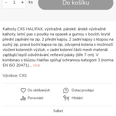
Do košíku
-
+
ks
Kalhoty CXS HALIFAX, výstražné, pánské: ánské výstražné
kalhoty, letní, pas s poutky na opasek a gumou v bocích, kryté
přední zapínání na zip, 2 přední kapsy, 2 zadní kapsy s klopou na
suchý zip, pravá boční kapsa na zip, zdvojená kolena s možností
vložení kolenních výztuh, v zadní kolenní části mesh materiál
zajišťující lepší odvětrávání, reflexní pásky (šíře 7 cm). V
kombinaci s blůzou Halifax splňují ochrannou kategorii 3 (norma
EN ISO 20471)....
více
Výrobce:
CXS
Do oblíbených
Dotaz prodejci
Porovnání
Hlídání
Sdílet