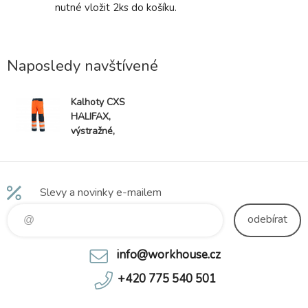
nutné vložit 2ks do košíku.
regulovat
zapínání 
kapsa na 
kapsy na
Naposledy navštívené
pásky, k
doplňky, v
dolním ok
Kalhoty CXS
průniku 
HALIFAX,
výstražné,
pánské,
oranžovo-
černé
Slevy a novinky e-mailem
odebírat
info@workhouse.cz
+420 775 540 501