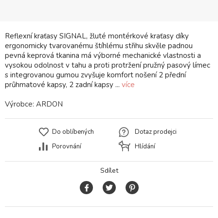
Reflexní kraťasy SIGNAL, žluté montérkové kraťasy díky
ergonomicky tvarovanému štíhlému střihu skvěle padnou
pevná keprová tkanina má výborné mechanické vlastnosti a
vysokou odolnost v tahu a proti protržení pružný pasový límec
s integrovanou gumou zvyšuje komfort nošení 2 přední
průhmatové kapsy, 2 zadní kapsy ...
více
Výrobce:
ARDON
Do oblíbených
Dotaz prodejci
Porovnání
Hlídání
Sdílet