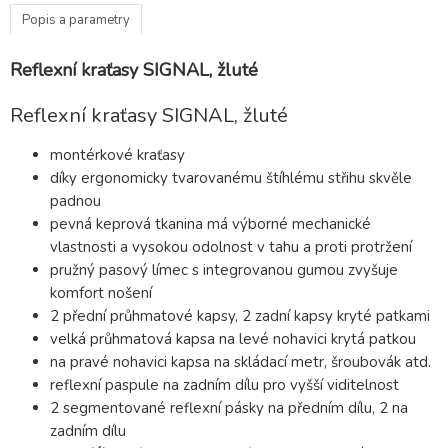
Popis a parametry
Reflexní kraťasy SIGNAL, žluté
Reflexní kraťasy SIGNAL, žluté
montérkové kraťasy
díky ergonomicky tvarovanému štíhlému střihu skvěle
padnou
pevná keprová tkanina má výborné mechanické
vlastnosti a vysokou odolnost v tahu a proti protržení
pružný pasový límec s integrovanou gumou zvyšuje
komfort nošení
2 přední průhmatové kapsy, 2 zadní kapsy kryté patkami
velká průhmatová kapsa na levé nohavici krytá patkou
na pravé nohavici kapsa na skládací metr, šroubovák atd.
reflexní paspule na zadním dílu pro vyšší viditelnost
2 segmentované reflexní pásky na předním dílu, 2 na
zadním dílu