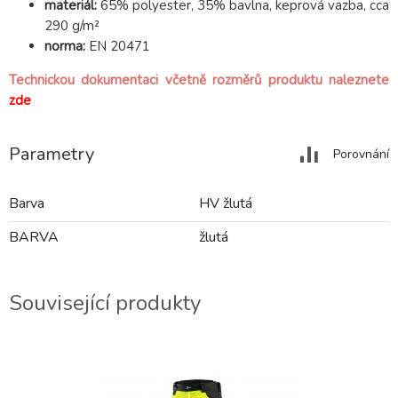
materiál:
65% polyester, 35% bavlna, keprová vazba, cca
290 g/m²
norma:
EN 20471
Technickou dokumentaci včetně rozměrů produktu naleznete
zde
Parametry
Porovnání
Barva
HV žlutá
BARVA
žlutá
Související produkty
2-3 DNY