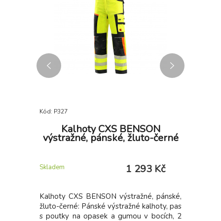
Kód: P327
Kód: P385
 žluté
Kalhoty CXS BENSON
B
výstražné, pánské, žluto-černé
v
 Kč
1 293 Kč
Skladem
Skladem u 
krčníkem v
Kalhoty CXS BENSON výstražné, pánské,
Pánská 
ký rukáv,
žluto-černé: Pánské výstražné kalhoty, pas
odolná p
 vertikální
s poutky na opasek a gumou v bocích, 2
kapuce 