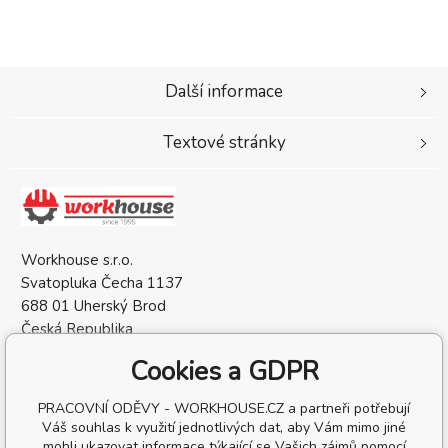
Další informace
Textové stránky
Workhouse s.r.o.
Svatopluka Čecha 1137
688 01 Uherský Brod
Česká Republika
IČO: 05568137
Cookies a GDPR
DIČ: CZ05568137
PRACOVNÍ ODĚVY - WORKHOUSE.CZ a partneři potřebují
Váš souhlas k využití jednotlivých dat, aby Vám mimo jiné
mohli ukazovat informace týkající se Vašich zájmů pomocí