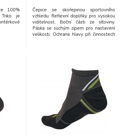
 ze 100%
Čepice se skořepinou sportovního
Triko je
vzhledu. Reflexní doplňky pro vysokou
térkové
viditelnost. Boční části ze síťoviny.
Páska se suchým zipem pro nastavení
velikosti. Ochrana hlavy při činnostech
nevyžadujících přilbu. Neslouží jako
náhrada přilby.