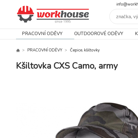
info@workh
PRACOVNÍ ODĚVY
OUTDOOROVÉ ODĚVY
K
PRACOVNÍ ODĚVY
Čepice, kšiltovky
Kšiltovka CXS Camo, army