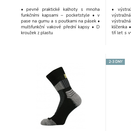
• pevné praktické kalhoty s mnoha
• výstra
funkčními kapsami – pocketstyle • v
výstražn
pase na gumu a s poutkami na pásek •
výstraž
multifunkční vakové přední kapsy • D
klíčenka 
kroužek z plastu
tří let s
nošení 
vizuální s
za jakýc
dne i v n
2-3 DNY