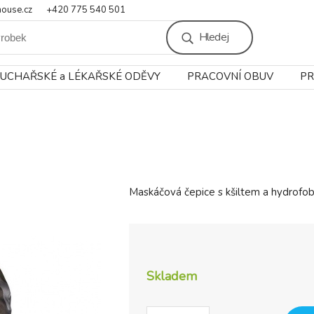
ouse.cz
+420 775 540 501
Hledej
UCHAŘSKÉ a LÉKAŘSKÉ ODĚVY
PRACOVNÍ OBUV
PR
Maskáčová čepice s kšiltem a hydrofobn
Skladem