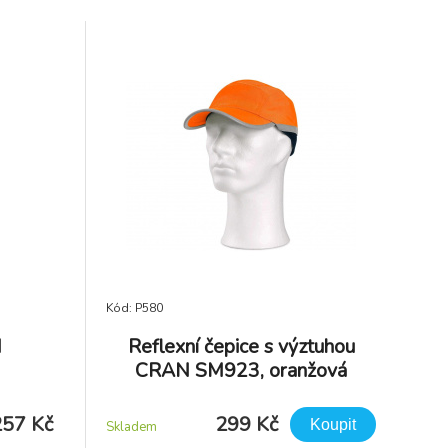
Kód: P580
N
Reflexní čepice s výztuhou
CRAN SM923, oranžová
257 Kč
299 Kč
Koupit
Skladem