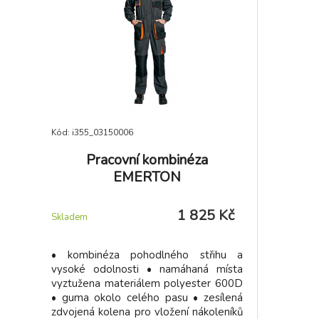
ochranu nohy proti otlakům a
puchýřům. Větrací kanálky zaručí ideální
klima i při extrémní zátěži.
Kód: i355_03150006
Pracovní kombinéza
EMERTON
1 825 Kč
Skladem
• kombinéza pohodlného střihu a
vysoké odolnosti • namáhaná místa
vyztužena materiálem polyester 600D
• guma okolo celého pasu • zesílená
zdvojená kolena pro vložení nákoleníků