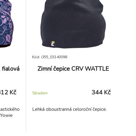
Kód: i355_03140098
fialová
Zimní čepice CRV WATTLE
312 Kč
344 Kč
Skladem
astického
Lehká oboustranná celoroční čepice.
 Yowie