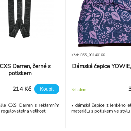
Kód: i355_03140100
 CXS Darren, černé s
Dámská čepice YOWIE, 
potiskem
214 Kč
Koupit
Skladem
é šle CXS Darren s reklamním
• dámská čepice z lehkého el
 regulovatelná velikost.
materiálu s potiskem ve stylu