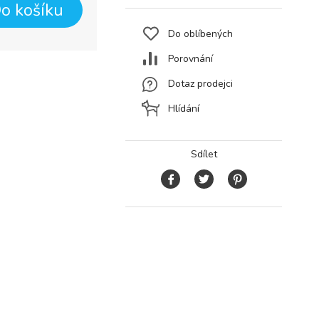
o košíku
Do oblíbených
Porovnání
Dotaz prodejci
Hlídání
Sdílet