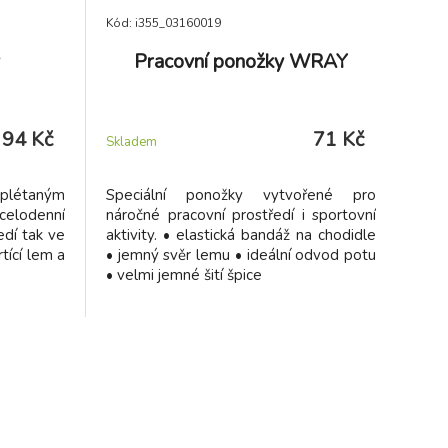
Kód: i355_03160019
Pracovní ponožky WRAY
94 Kč
71 Kč
Skladem
yplétaným
Speciální ponožky vytvořené pro
celodenní
náročné pracovní prostředí i sportovní
edí tak ve
aktivity. • elastická bandáž na chodidle
tící lem a
• jemný svěr lemu • ideální odvod potu
• velmi jemné šití špice