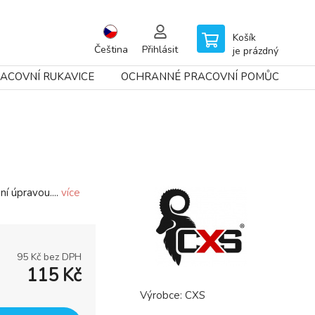
Košík
Čeština
Přihlásit
je prázdný
ACOVNÍ RUKAVICE
OCHRANNÉ PRACOVNÍ POMŮCKY
í úpravou....
více
95
Kč bez DPH
115
Kč
Výrobce:
CXS