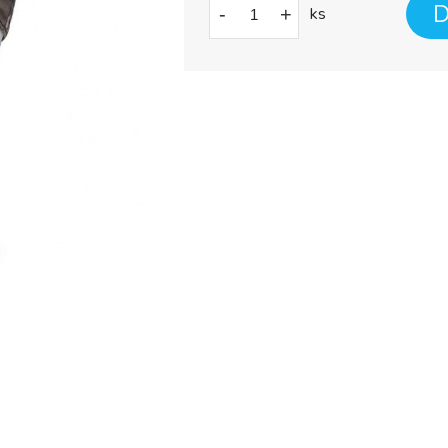
D
-
+
ks