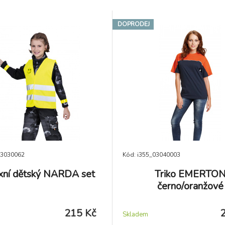
DOPRODEJ
03030062
Kód: i355_03040003
xní dětský NARDA set
Triko EMERTO
černo/oranžové
215 Kč
Skladem