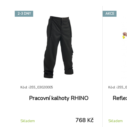
2-3 DNY
AKCE
Kód: i355_03020005
Kód: i355_
Pracovní kalhoty RHINO
Refle
768 Kč
Skladem
Skladem