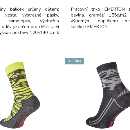
žný balíček určený dětem:
Pracovní triko EMERTON
á vesta, výstražné pásky,
bavlna, gramáží 155g/m2. 
ná samolepka, výstražná
výborným doplňkem mon
• oděv je určen pro děti starší
kolekce EMERTON.
 výškou postavy 120–140 cm k
přes svrchní oblečení pro
ignalizaci přítomnosti uživatele
hkoli světelných podmínek ve
oci • splňuje normu EN 1150
2-3 DNY