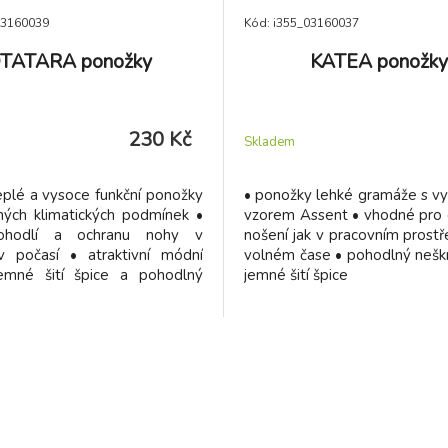
03160039
Kód: i355_03160037
TATARA ponožky
KATEA ponožky
230 Kč
Skladem
eplé a vysoce funkční ponožky
• ponožky lehké gramáže s v
ných klimatických podmínek •
vzorem Assent • vhodné pro 
 pohodlí a ochranu nohy v
nošení jak v pracovním prostř
iv počasí • atraktivní módní
volném čase • pohodlný neškr
emné šití špice a pohodlný
jemné šití špice
lem