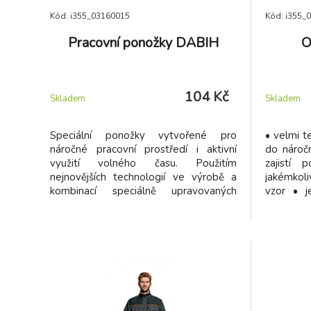
Kód: i355_03160015
Kód: i355_
Pracovní ponožky DABIH
O
104 Kč
Skladem
Skladem
Speciální ponožky vytvořené pro
• velmi t
náročné pracovní prostředí i aktivní
do nároč
využití volného času. Použitím
zajistí
nejnovějších technologií ve výrobě a
jakémkol
kombinací speciálně upravovaných
vzor • j
vláken jsou vyvinuty ponožky DABIH.
neškrtící 
Zaručují: - maximálně pohodlný neškrtící
lem - maximální ochranu nohy při
extrémní pracovní zátěži - ideální
odvod potu - dokonalou tepelnou
izolaci - velmi jemné šití špice -
elastickou bandáž proti posunu
ponožky v botě - polstrované zóny na