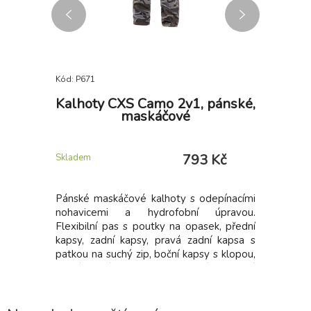
Kód: P671
Kód: P480
dler
Kalhoty CXS Camo 2v1, pánské,
Zást
á
maskáčové
 Kč
793 Kč
Skladem
Skladem
r SINGLE
Pánské maskáčové kalhoty s odepínacími
Zástěra
let, 100 %
nohavicemi a hydrofobní úpravou.
páskem za
Flexibilní pas s poutky na opasek, přední
dvě kaps
kapsy, zadní kapsy, pravá zadní kapsa s
jednu vel
patkou na suchý zip, boční kapsy s klopou,
uvázání.
pravá boční kapsa na zip. Použití pro volný
potravin.
čas i práci. Zip odepínacích nohavic je
barevně odlišen pro snazší rozeznání
pravé/levé nohavice.