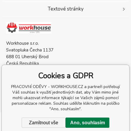
Textové stránky
Workhouse s.r.o.
Svatopluka Čecha 1137
688 01 Uherský Brod
Česká Republika
IČO: 05568137
Cookies a GDPR
DIČ: CZ05568137
PRACOVNÍ ODĚVY - WORKHOUSE.CZ a partneři potřebují
Váš souhlas k využití jednotlivých dat, aby Vám mimo jiné
mohli ukazovat informace týkající se Vašich zájmů pomocí
personalizace reklam. Souhlas udělíte kliknutím na políčko
"Ano, souhlasím".
Copyright © 2026 Workhouse s.r.o.
Zamítnout vše
Ano, souhlasím
Všechna práva vyhrazena.