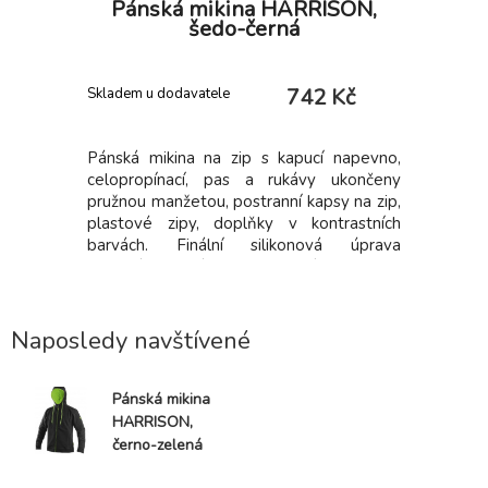
righton
Pánská mikina HARRISON,
Páns
šedo-černá
 Kč
742 Kč
Skladem u dodavatele
Skladem
ních oděvů
Pánská mikina na zip s kapucí napevno,
Pánská m
 a druky,
celopropínací, pas a rukávy ukončeny
celoprop
í kapsy na
pružnou manžetou, postranní kapsy na zip,
pružnou m
kávů jsou
plastové zipy, doplňky v kontrastních
plastové
anžetou.
barvách. Finální silikonová úprava
barvách.
materiálu, která zajišťuje vyšší měkkost a
materiálu
pružnost, rozměrovou stálost a omezuje
pružnost
žmolkovatění. Vhodné pro potisk a
žmolkov
výšivku.
výšivku.
Naposledy navštívené
Pánská mikina
HARRISON,
černo-zelená