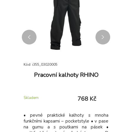
Kód: i355_03020005
Kód: P696
MORE
Pracovní kalhoty RHINO
Pánsk
ná
6 Kč
768 Kč
Skladem
Skladem
á: Pánská
• pevné praktické kalhoty s mnoha
Pánské tr
ti vodě a
funkčními kapsami – pocketstyle • v pase
 manžety v
na gumu a s poutkami na pásek •