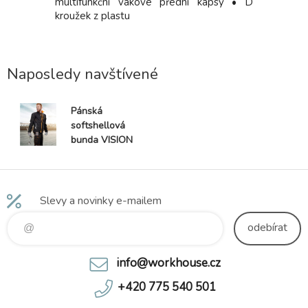
d svrchní
multifunkční vakové přední kapsy • D
ji, lepené
kroužek z plastu
 doplňky.
ruky, dvě
sy.
Naposledy navštívené
Pánská
softshellová
bunda VISION
Slevy a novinky e-mailem
odebírat
info@workhouse.cz
+420 775 540 501