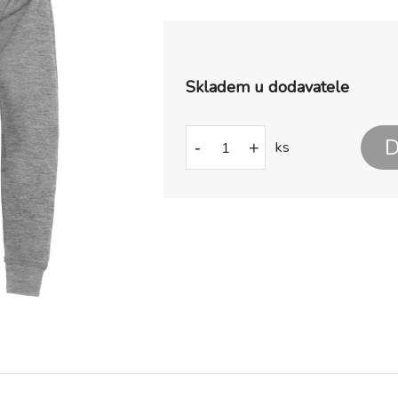
Skladem u dodavatele
D
-
+
ks