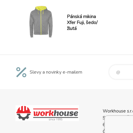
Pánská mikina
Xfer Fuji, šedo/
žlutá
Slevy a novinky e-mailem
Workhouse s.r.
Svatopluka Če
688 01 Uhersk
Česká Republi