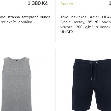
1 380 Kč
Skladem
boustranná zateplená bunda
Triko bavlněné Adler HE
 reflexními doplňky.
Single Jersey, 85 % bavl
viskóza, 200 g/m², silikonov
UNISEX