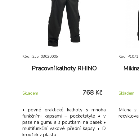
Kód: i355_03020005
Kód: P1071
Pracovní kalhoty RHINO
Mikin
768 Kč
Skladem
Skladem
• pevné praktické kalhoty s mnoha
Mikina s
funkčními kapsami – pocketstyle • v
recyklova
pase na gumu a s poutkami na pásek •
multifunkční vakové přední kapsy • D
kroužek z plastu