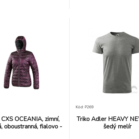
Kód: P269
 CXS OCEANIA, zimní,
Triko Adler HEAVY N
 oboustranná, fialovo -
šedý melír
černá