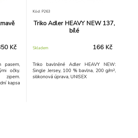
Kód: P263
 tmavě
Triko Adler HEAVY NEW 137,
bílé
350 Kč
166 Kč
Skladem
m pasem,
Triko bavlněné Adler HEAVY NEW:
ými očky.
Single Jersey, 100 % bavlna, 200 g/m²,
e zipem.
silikonová úprava, UNISEX
dní kapsa
.