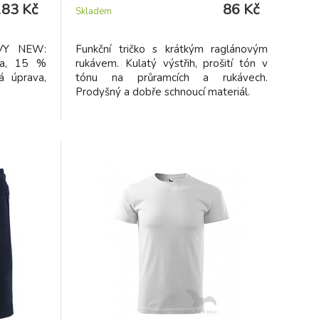
183 Kč
86 Kč
Skladem
AVY NEW:
Funkční tričko s krátkým raglánovým
na, 15 %
rukávem. Kulatý výstřih, prošití tón v
á úprava,
tónu na průramcích a rukávech.
Prodyšný a dobře schnoucí materiál.