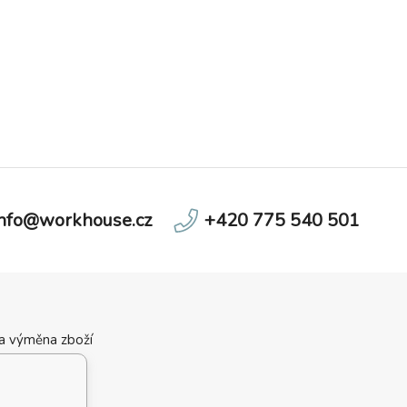
info@workhouse.cz
+420 775 540 501
 a výměna zboží
ní podmínky
velikostí
 podmínky