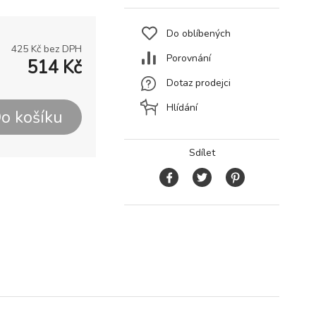
Do oblíbených
425
Kč bez DPH
Porovnání
514
Kč
Dotaz prodejci
Hlídání
o košíku
Sdílet