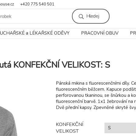
ouse.cz
+420 775 540 501
Hledej
UCHAŘSKÉ a LÉKAŘSKÉ ODĚVY
PRACOVNÍ OBUV
PR
/žlutá KONFEKČNÍ VELIKOST: S
Pánská mikina s fluorescenčními díly. Ce
fluorescenčním běžcem. Kapuce podšit
perforovanou tkaninou, se šnůrkou a k
fluorescenční barvě. 1x1 žebrování na 
Dvě přední kapsy. Zpevněné skryté švy n
KONFEKČNÍ
VELIKOST