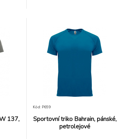
průkrčníku a na ramenou, boční švy.
Kód: P659
EW 137,
Sportovní triko Bahrain, pánské,
petrolejové