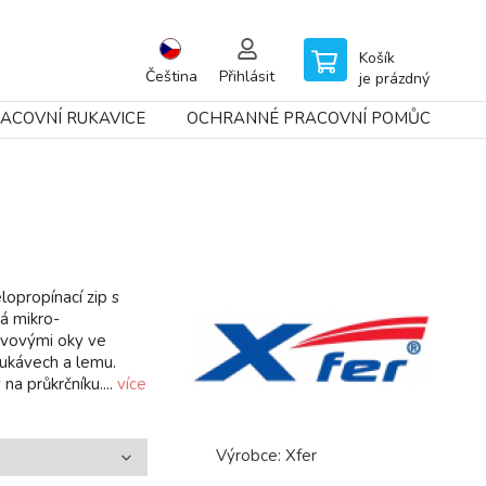
Košík
Čeština
Přihlásit
je prázdný
ACOVNÍ RUKAVICE
OCHRANNÉ PRACOVNÍ POMŮCKY
lopropínací zip s
á mikro-
ovovými oky ve
rukávech a lemu.
a průkrčníku....
více
Výrobce:
Xfer