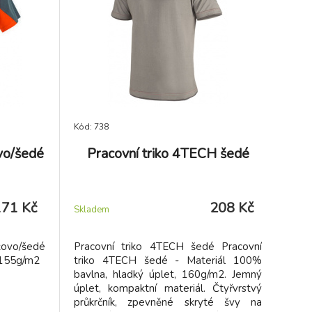
Kód: 738
vo/šedé
Pracovní triko 4TECH šedé
171 Kč
208 Kč
Skladem
žovo/šedé
Pracovní triko 4TECH šedé Pracovní
, 155g/m2
triko 4TECH šedé - Materiál 100%
bavlna, hladký úplet, 160g/m2. Jemný
úplet, kompaktní materiál. Čtyřvrstvý
průkrčník, zpevněné skryté švy na