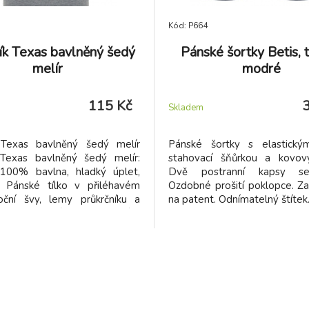
Kód: P664
ík Texas bavlněný šedý
Pánské šortky Betis,
melír
modré
115 Kč
Skladem
 Texas bavlněný šedý melír
Pánské šortky s elastický
 Texas bavlněný šedý melír:
stahovací šňůrkou a kovov
 100% bavlna, hladký úplet,
Dvě postranní kapsy s
 Pánské tílko v přiléhavém
Ozdobné prošití poklopce. Za
Boční švy, lemy průkrčníku a
na patent. Odnímatelný štítek
ků lemované žebrovaným
 Tabulka rozměrů Tílka TEXAS