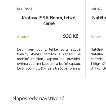
Kód: P1045
Kód: 819
Kraťasy ISSA Boom, lehké,
Nátěln
černé
930 Kč
Skladem
Skladem
Letní bermudy z lehké softshellové
Nátělník
tkaniny 4WAY Stretch s kapsou na
Nátělník
mobilní telefon, kapsou na pravítko,
Materiál
dvěma zadními kapsami a boční kapsou.
155g/m2.
Dvě boční vložky ze strečové tkaniny
střihu. 
zvyšují pohodlí v pase, zatímco vysoce
průram
viditelné vložky zajišťují minimální
úpletem.
viditelnost v noci. Dodává se s
nastavitelným pásem.
Naposledy navštívené