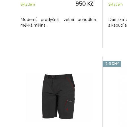
950 Kč
Skladem
Skladem
Moderní, prodyšná, velmi pohodlná,
Dámská o
měkká mikina.
s kapucí a
2-3 DNY