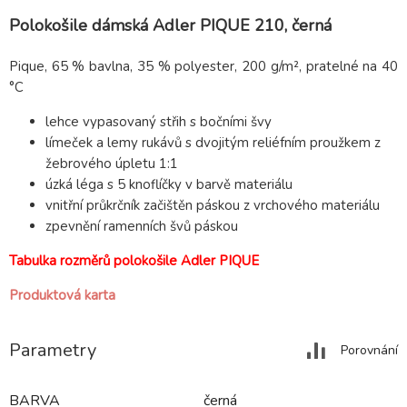
Polokošile dámská Adler PIQUE 210, černá
Pique, 65 % bavlna, 35 % polyester, 200 g/m², pratelné na 40
°C
lehce vypasovaný střih s bočními švy
límeček a lemy rukávů s dvojitým reliéfním proužkem z
žebrového úpletu 1:1
úzká léga s 5 knoflíčky v barvě materiálu
vnitřní průkrčník začištěn páskou z vrchového materiálu
zpevnění ramenních švů páskou
Tabulka rozměrů polokošile Adler PIQUE
Produktová karta
Parametry
Porovnání
BARVA
černá