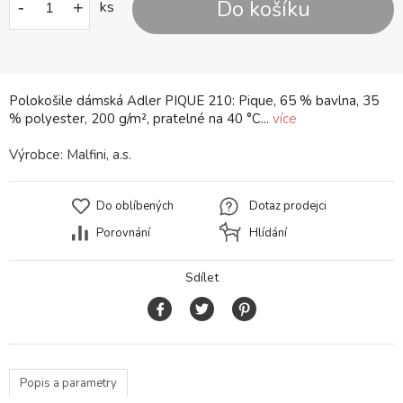
Do košíku
-
+
ks
Polokošile dámská Adler PIQUE 210: Pique, 65 % bavlna, 35
% polyester, 200 g/m², pratelné na 40 °C...
více
Výrobce:
Malfini, a.s.
Do oblíbených
Dotaz prodejci
Porovnání
Hlídání
Sdílet
Popis a parametry