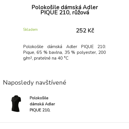
RIUMPH
Polokošile dámská Adler
Pol
PIQUE 210, růžová
 Kč
252 Kč
Skladem
Skladem
6: Single
Polokošile dámská Adler PIQUE 210:
Polokoši
stan, 180
Pique, 65 % bavlna, 35 % polyester, 200
Pique, 65
g/m², pratelné na 40 °C
g/m², pra
Naposledy navštívené
Polokošile
dámská Adler
PIQUE 210,
černá