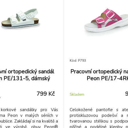
Kód: P793
vní ortopedický sandál
Pracovní ortopedický n
n PE/131-5, dámský
Peon PE/17-4R
799 Kč
Skladem
e
korkové sandálky pro Vás
Celokožené pantofle s ate
irma Peon v malých sériích v
protiskluzovou podešví a 
blice. Zakládají si na kvalitě a
tvarovanou stélkou s podpor
sti ve výrobě, obuv Peon®
příčné a podélné klenby p