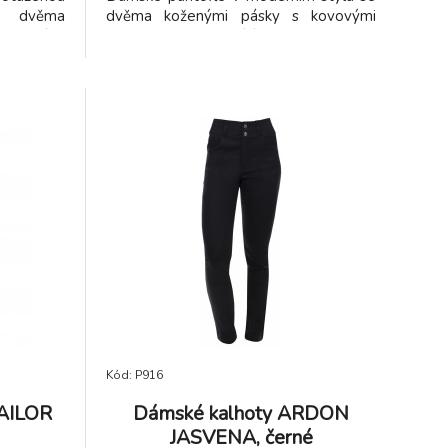
e dvěma
dvěma koženými pásky s kovovými
 kovovými
sponami umožňujícími přizpůsobení
ikosti Vám
velikosti. Ortopedicky tvarované stélka
 obutí na
potažená přírodní kůží a odlehčená
e. Lehká
podešev odolná proti uklouznutí Vám
 prochází
zajistí zdravé a pohodlné obutí na doma
itutu pro
i do práce. Lehká pracovní obuv z naší
zinárodní
nabídky prochází pečlivou atestací na
adavky na
institutu pro testování a certifikaci s
normy ČSN
mezinárodní akreditací ITC a splňuje
u lehkou
požadavky na zdravotní nezávadnost
vyrábí v
dle normy ČSN EN ISO-20347.
.
Otevřenou lehkou pracovní PU obuv
Peon® vyrábí v České republice a v
zemích EU.
Kód: P916
SAILOR
Dámské kalhoty ARDON
JASVENA, černé