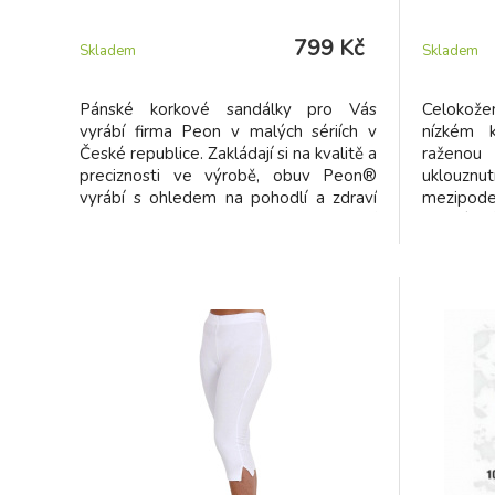
799 Kč
Skladem
Skladem
Pánské korkové sandálky pro Vás
Celokož
vyrábí firma Peon v malých sériích v
nízkém 
České republice. Zakládají si na kvalitě a
raženou 
preciznosti ve výrobě, obuv Peon®
uklouzn
vyrábí s ohledem na pohodlí a zdraví
mezipode
Vašich nohou což dokazuje osvědčení
a upína
testovacího institutu ITC jako „lehká
umožňující
otevřená pracovní obuv“. Odlehčené
Ortopedic
sandálky s korkovou mezipodešví,
přírodní
mechovkou tlumící otřesy, dvěma
odolná p
koženými pásky přes nárt a páskem s
zdravé a
kovovými sponami přes patu
školy i do
umožňujícími přizpůsobení velikosti.