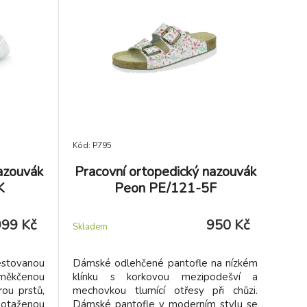
Kód: P795
azouvák
Pracovní ortopedický nazouvák
K
Peon PE/121-5F
999 Kč
950 Kč
Skladem
stovanou
Dámské odlehčené pantofle na nízkém
měkčenou
klínku s korkovou mezipodešví a
ou prstů,
mechovkou tlumící otřesy při chůzi.
otaženou
Dámské pantofle v moderním stylu se