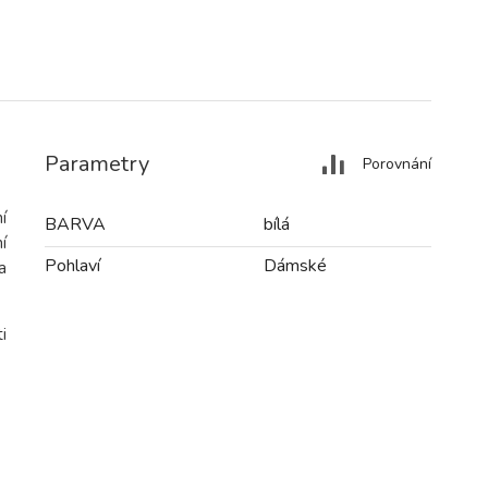
Parametry
Porovnání
í
BARVA
bílá
í
Pohlaví
Dámské
a
i