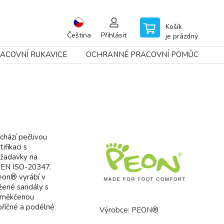
Košík
Čeština
Přihlásit
je prázdný
ACOVNÍ RUKAVICE
OCHRANNÉ PRACOVNÍ POMŮCKY
chází pečlivou
ifikaci s
ožadavky na
 EN ISO-20347.
eon® vyrábí v
žené sandály s
a měkčenou
příčné a podélné
Výrobce:
PEON®