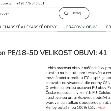
ouse.cz
+420 775 540 501
Hledej
UCHAŘSKÉ a LÉKAŘSKÉ ODĚVY
PRACOVNÍ OBUV
PR
Peon PE/18-5D VELIKOST OBUVI: 41
Lehká pracovní obuv z naší nabídky pro
atestací na institutu pro testování a cert
mezinárodní akreditací ITC a splňuje p
zdravotní nezávadnost dle normy ČSN
Otevřenou lehkou pracovní PU obuv P
České republice a v zemích EU. Celoko
atestovanou protiskluzovou podešví 
tvarovanou stélkou s podporou prstů, 
klenby potaženou 100% kůží....
více