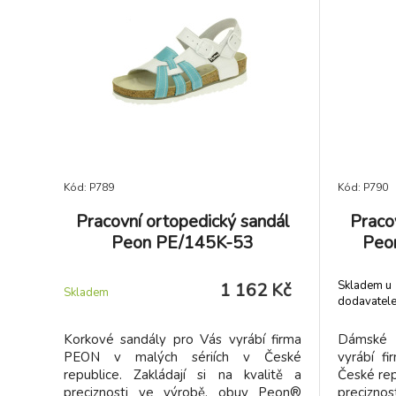
Kód: P789
Kód: P790
Pracovní ortopedický sandál
Praco
Peon PE/145K-53
Peo
Skladem u
1 162 Kč
Skladem
dodavatel
Korkové sandály pro Vás vyrábí firma
Dámské 
PEON v malých sériích v České
vyrábí f
republice. Zakládají si na kvalitě a
České repu
preciznosti ve výrobě, obuv Peon®
precizno