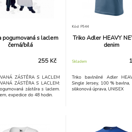
Kód: P544
a pogumovaná s laclem
Triko Adler HEAVY N
černá/bílá
denim
255 Kč
Skladem
VANÁ ZÁSTĚRA S LACLEM
Triko bavlněné Adler HE
VANÁ ZÁSTĚRA S LACLEM:
Single Jersey, 100 % bavlna,
ogumovaná zástěra s laclem.
silikonová úprava, UNISEX
em, expedice do 48 hodin.