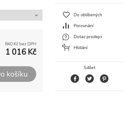
Do oblíbených
Porovnání
Dotaz prodejci
840
Kč bez DPH
Hlídání
1 016
Kč
Sdílet
o košíku