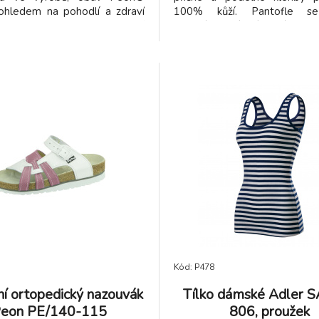
 ohledem na pohodlí a zdraví
100% kůží. Pantofle s
ohou což dokazuje osvědčení
koženými upínacími pásky s
ho institutu ITC jako „lehká
sponami pro přizpůsobení vel
 pracovní obuv“. Odlehčené
zajistí zdravé a pohodlné
y s korkovou mezipodešví,
doma, do školy i do prác
ou tlumící otřesy, dvěma
pracovní obuv z naší nabídky
 pásky přes nárt a páskem s
pečlivou atestací na inst
mi sponami přes patu
testování a certifikaci s me
ími přizpůsobení velikosti.
akreditací ITC a splňuje pož
zdravotní nezávadnost dle 
EN ISO-20347. Otevřeno
pracovní PU obuv Peon® 
České republice a v zemích EU
Kód: P478
í ortopedický nazouvák
Tílko dámské Adler 
eon PE/140-115
806, proužek