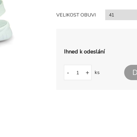
VELIKOST OBUVI
Ihned k odeslání
D
-
+
ks