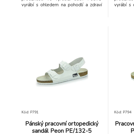
vyrábí s ohledem na pohodlí a zdraví
vyrábí s
Vašich nohou což dokazuje osvědčení
Vašich n
testovacího institutu ITC jako „lehká
testovací
otevřená pracovní obuv“. Celokožené
otevřená
odlehčené sandály na nízkém klínku v
sandálk
moderním stylu ve dvoubarevném
mechovk
provedení s raženou kůží. Podešev
koženými
odolná proti uklouznutí, odlehčená
kovový
korková mezipodešev, mechovka
umožňujíc
tlumící otřesy a upínací pásek s
kovovou sponou umožňující nastavení
ideální šířky obuvi. Ortopedicky
tvarované stélka potažená přírodní kůží
a odlehčená podešev odolná proti
uklouznutí Vám zajistí zdravé a
pohodlné obutí na doma, do školy i do
práce.
Kód: P791
Kód: P794
Pánský pracovní ortopedický
Pracovn
sandál Peon PE/132-5
P