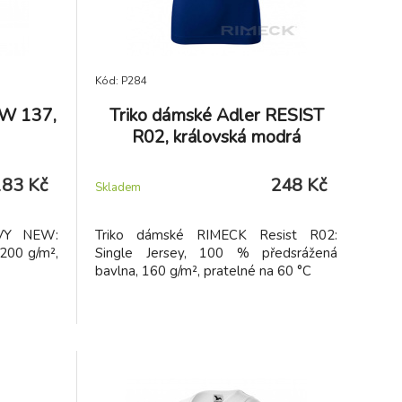
Kód: P284
EW 137,
Triko dámské Adler RESIST
R02, královská modrá
183 Kč
248 Kč
Skladem
AVY NEW:
Triko dámské RIMECK Resist R02:
 200 g/m²,
Single Jersey, 100 % předsrážená
bavlna, 160 g/m², pratelné na 60 °C