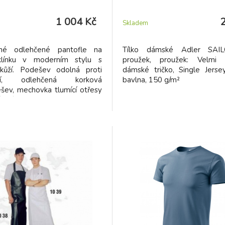
1 004 Kč
Skladem
ené odlehčené pantofle na
Tílko dámské Adler SAI
klínku v moderním stylu s
proužek, proužek: Velmi 
kůží. Podešev odolná proti
dámské tričko, Single Jers
utí, odlehčená korková
bavlna, 150 g/m²
šev, mechovka tlumící otřesy
cí pásek s kovovou sponou
 nastavení ideální šířky obuvi.
ky tvarované stélka potažená
 kůží a odlehčená podešev
roti uklouznutí Vám zajistí
 pohodlné obutí na doma, do
 práce.