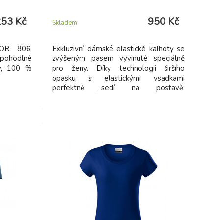
253 Kč
950 Kč
Skladem
LOR 806,
Exkluzivní dámské elastické kalhoty se
pohodlné
zvýšeným pasem vyvinuté speciálně
ey, 100 %
pro ženy. Díky technologii širšího
opasku s elastickými vsadkami
perfektně sedí na postavě.
Propracovaný 3D SLIM FIT střih spolu s
elastickým materiálem se výborně
přizpůsobí různým typům postav.