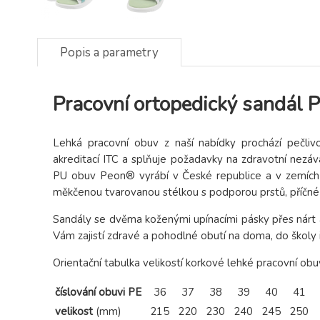
Popis a parametry
Pracovní ortopedický sandál
Lehká pracovní obuv z naší nabídky prochází pečlivou
akreditací ITC a splňuje požadavky na zdravotní nez
PU obuv Peon® vyrábí v České republice a v zemích 
měkčenou tvarovanou stélkou s podporou prstů, příčn
Sandály se dvěma koženými upínacími pásky přes nárt 
Vám zajistí zdravé a pohodlné obutí na doma, do školy 
Orientační tabulka velikostí korkové lehké pracovní obu
číslování obuvi PE
36
37
38
39
40
41
velikost
(mm)
215
220
230
240
245
250