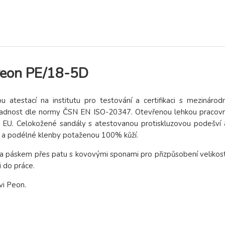
 Peon PE/18-5D
 atestací na institutu pro testování a certifikaci s mezinárodn
ávadnost dle normy ČSN EN ISO-20347. Otevřenou lehkou pracovn
EU. Celokožené sandály s atestovanou protiskluzovou podešví 
é a podélné klenby potaženou 100% kůží.
a páskem přes patu s kovovými sponami pro přizpůsobení velikost
i do práce.
vi Peon.