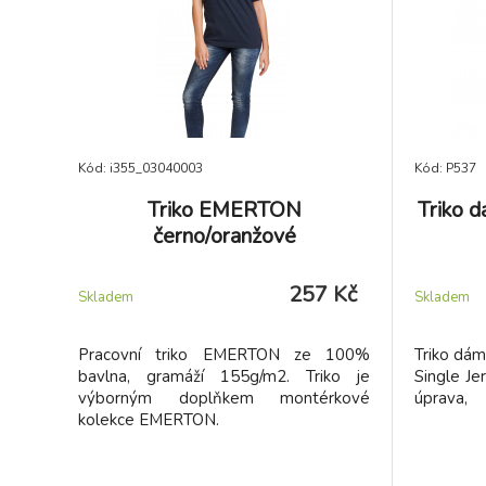
Kód: i355_03040003
Kód: P537
Triko EMERTON
Triko 
černo/oranžové
257 Kč
Skladem
Skladem
Pracovní triko EMERTON ze 100%
Triko dám
bavlna, gramáží 155g/m2. Triko je
Single Je
výborným doplňkem montérkové
úprava,
kolekce EMERTON.