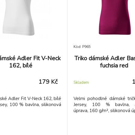
Kód: P965
dámské Adler Fit V-Neck
Triko dámské Adler Bas
162, bílé
fuchsia red
179 Kč
Skladem
ské Adler Fit V-Neck 162, bílé
Velmi pohodlné dámské tričk
rsey, 100 % bavlna, silikonová
Jersey, 100 % bavlna, si
úprava, 160 g/m², silikonová ú