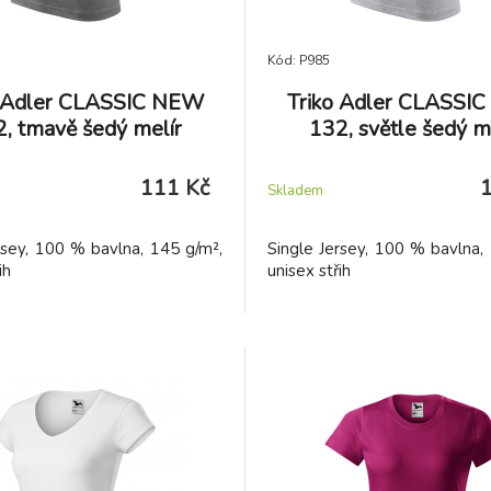
Kód: P985
o Adler CLASSIC NEW
Triko Adler CLASSI
, tmavě šedý melír
132, světle šedý m
111 Kč
Skladem
rsey, 100 % bavlna, 145 g/m²,
Single Jersey, 100 % bavlna,
ih
unisex střih