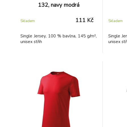
132, navy modrá
111 Kč
Skladem
Skladem
Single Jersey, 100 % bavlna, 145 g/m²,
Single Je
unisex střih
unisex stř