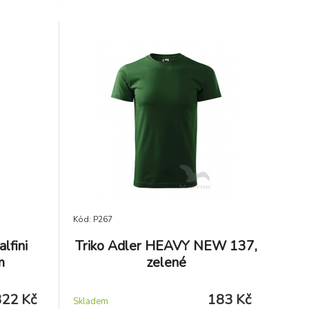
štítkem. Látka je celoplošně potištěna s
finální silikonovou úpravou materiálu,
která zajišťuje vyšší měkkost a pružnost,
rozměrovou stálost a omezuje
žmolkovatění.
Kód: P267
lfini
Triko Adler HEAVY NEW 137,
m
zelené
322 Kč
183 Kč
Skladem