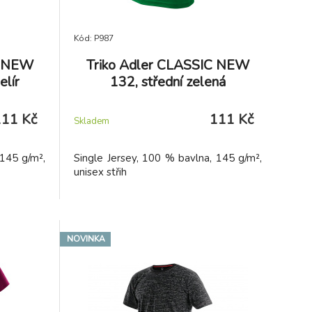
Kód: P987
C NEW
Triko Adler CLASSIC NEW
elír
132, střední zelená
111 Kč
111 Kč
Skladem
 145 g/m²,
Single Jersey, 100 % bavlna, 145 g/m²,
unisex střih
NOVINKA