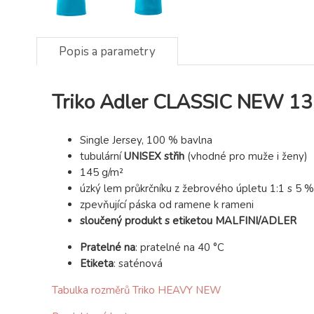
Popis a parametry
Triko Adler CLASSIC NEW 132
Single Jersey, 100 % bavlna
tubulární
UNISEX střih
(vhodné pro muže i ženy)
145 g/m²
úzký lem průkrčníku z žebrového úpletu 1:1 s 5 %
zpevňující páska od ramene k rameni
sloučený produkt s etiketou MALFINI/ADLER
Pratelné na
:
pratelné na 40 °C
Etiketa
:
saténová
Tabulka rozměrů Triko HEAVY NEW