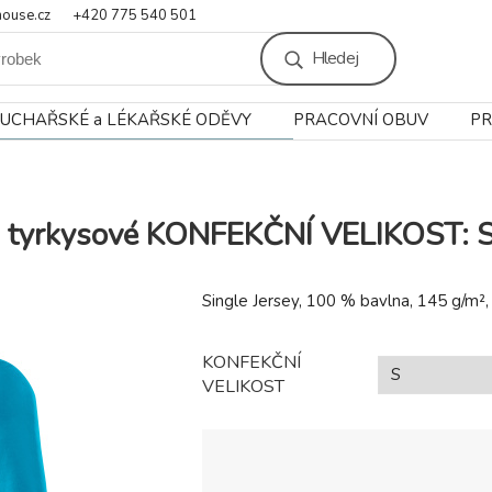
ouse.cz
+420 775 540 501
Hledej
UCHAŘSKÉ a LÉKAŘSKÉ ODĚVY
PRACOVNÍ OBUV
PR
 tyrkysové KONFEKČNÍ VELIKOST: 
Single Jersey, 100 % bavlna, 145 g/m², u
KONFEKČNÍ
VELIKOST