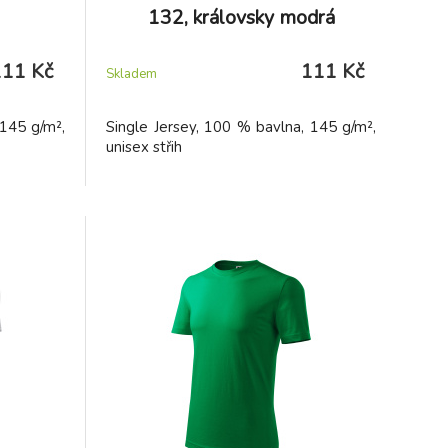
132, královsky modrá
111 Kč
111 Kč
Skladem
 145 g/m²,
Single Jersey, 100 % bavlna, 145 g/m²,
unisex střih