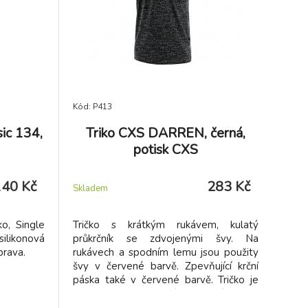
Kód: P413
ic 134,
Triko CXS DARREN, černá,
potisk CXS
140 Kč
283 Kč
Skladem
o, Single
Tričko s krátkým rukávem, kulatý
likonová
průkrčník se zdvojenými švy. Na
prava.
rukávech a spodním lemu jsou použity
švy v červené barvě. Zpevňující krční
páska také v červené barvě. Tričko je
označeno logem naší obchodní značky
na rukávu a v bočním švu všitým