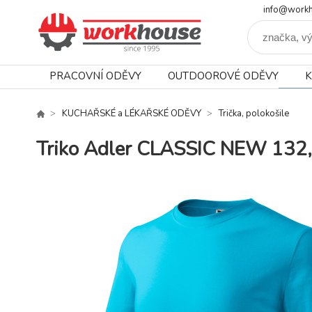
info@workh
PRACOVNÍ ODĚVY
OUTDOOROVÉ ODĚVY
K
KUCHAŘSKÉ a LÉKAŘSKÉ ODĚVY
Trička, polokošile
Triko Adler CLASSIC NEW 132,