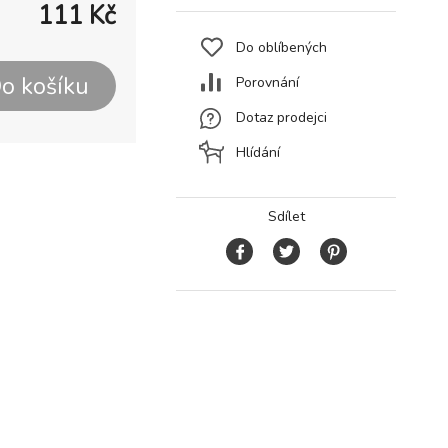
111
Kč
Do oblíbených
o košíku
Porovnání
Dotaz prodejci
Hlídání
Sdílet