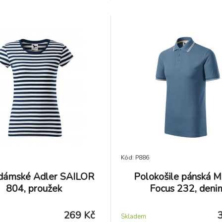
Kód: P886
 dámské Adler SAILOR
Polokošile pánská Ma
804, proužek
Focus 232, deni
269 Kč
Skladem