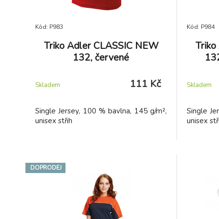
Kód: P983
Kód: P984
Triko Adler CLASSIC NEW
Trik
132, červené
132
111 Kč
Skladem
Skladem
Single Jersey, 100 % bavlna, 145 g/m²,
Single Je
unisex střih
unisex stř
DOPRODEJ