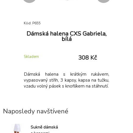
Kód: P655
Kód: P771
laclem
Dámská halena CXS Gabriela,
Dámsk
bílá
 Kč
308 Kč
Skladem
Skladem
 LACLEM
Dámská halena s krátkým rukávem,
Single Je
LACLEM:
vypasovaný střih, 3 kapsy, kapsa na tužku,
dámská 
aclem. Vše
vzadu volný pásek s knoflíkem na stáhnutí.
stejného 
elastanu,
volný po
na stažení
Naposledy navštívené
Sukně dámská