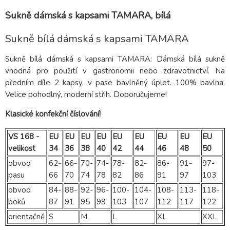
Sukně dámská s kapsami TAMARA, bílá
Sukně bílá dámská s kapsami TAMARA
Sukně bílá dámská s kapsami TAMARA: Dámská bílá sukně
vhodná pro použití v gastronomii nebo zdravotnictví. Na
předním díle 2 kapsy, v pase bavlněný úplet. 100% bavlna.
Velice pohodlný, moderní střih. Doporučujeme!
Klasické konfekční číslování!
VS 168 -
EU
EU
EU
EU
EU
EU
EU
EU
EU
velikost
34
36
38
40
42
44
46
48
50
obvod
62-
66-
70-
74-
78-
82-
86-
91-
97-
pasu
66
70
74
78
82
86
91
97
103
obvod
84-
88-
92-
96-
100-
104-
108-
113-
118-
boků
87
91
95
99
103
107
112
117
122
orientačně
S
M
L
XL
XXL