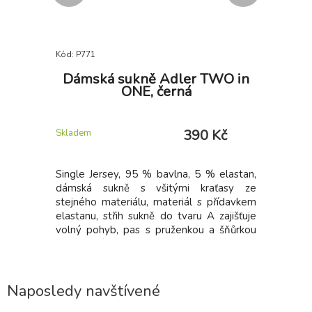
Kód: P771
Kód: P772
Eva,
Dámská sukně Adler TWO in
Dámsk
ONE, černá
 Kč
390 Kč
Skladem
Skladem
kávem, 3
Single Jersey, 95 % bavlna, 5 % elastan,
Dámská s
oflíkem na
dámská sukně s všitými kraťasy ze
Jersey, 9
 soukromé
stejného materiálu, materiál s přídavkem
sukně s 
avotnická
elastanu, střih sukně do tvaru A zajišťuje
materiálu
í dopravní
volný pohyb, pas s pruženkou a šňůrkou
střih su
y sociální
na stažení
pohyb, p
otnickým a
stažení
Naposledy navštívené