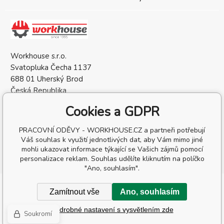
Workhouse s.r.o.
Svatopluka Čecha 1137
688 01 Uherský Brod
Česká Republika
IČO: 05568137
Cookies a GDPR
DIČ: CZ05568137
PRACOVNÍ ODĚVY - WORKHOUSE.CZ a partneři potřebují
Váš souhlas k využití jednotlivých dat, aby Vám mimo jiné
mohli ukazovat informace týkající se Vašich zájmů pomocí
personalizace reklam. Souhlas udělíte kliknutím na políčko
"Ano, souhlasím".
Copyright © 2026 Workhouse s.r.o.
Zamítnout vše
Ano, souhlasím
Všechna práva vyhrazena.
Podrobné nastavení s vysvětlením zde
Tvorba a pronájem eshopů
BINARGON.cz
-
Mapa stránek
Soukromí