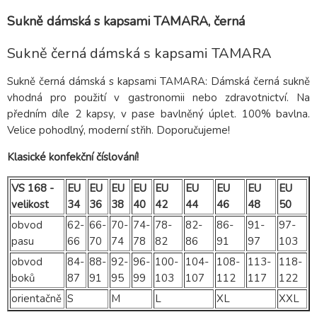
Sukně dámská s kapsami TAMARA, černá
Sukně černá dámská s kapsami TAMARA
Sukně černá dámská s kapsami TAMARA: Dámská černá sukně
vhodná pro použití v gastronomii nebo zdravotnictví. Na
předním díle 2 kapsy, v pase bavlněný úplet. 100% bavlna.
Velice pohodlný, moderní střih. Doporučujeme!
Klasické konfekční číslování!
VS 168 -
EU
EU
EU
EU
EU
EU
EU
EU
EU
velikost
34
36
38
40
42
44
46
48
50
obvod
62-
66-
70-
74-
78-
82-
86-
91-
97-
pasu
66
70
74
78
82
86
91
97
103
obvod
84-
88-
92-
96-
100-
104-
108-
113-
118-
boků
87
91
95
99
103
107
112
117
122
orientačně
S
M
L
XL
XXL