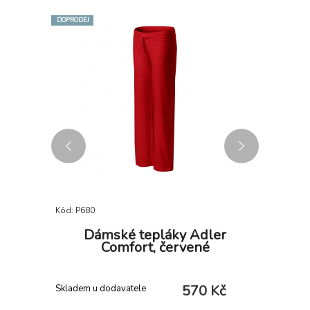
DOPRODEJ
DOPRODEJ
Kód: P680
Kód: P682
 V-Neck
Dámské tepláky Adler
Dá
Comfort, červené
C
 Kč
570 Kč
Skladem u dodavatele
Skladem u 