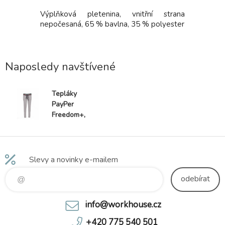
 162, bílé
Výplňková pletenina, vnitřní strana
Výplňkov
silikonová
nepočesaná, 65 % bavlna, 35 % polyester
nepočesan
Naposledy navštívené
Tepláky
PayPer
Freedom+,
dámské, šedé
Slevy a novinky e-mailem
odebírat
info@workhouse.cz
+420 775 540 501