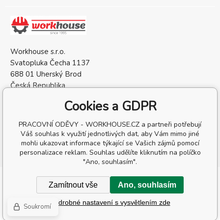
Workhouse s.r.o.
Svatopluka Čecha 1137
688 01 Uherský Brod
Česká Republika
IČO: 05568137
Cookies a GDPR
DIČ: CZ05568137
PRACOVNÍ ODĚVY - WORKHOUSE.CZ a partneři potřebují
Váš souhlas k využití jednotlivých dat, aby Vám mimo jiné
mohli ukazovat informace týkající se Vašich zájmů pomocí
personalizace reklam. Souhlas udělíte kliknutím na políčko
"Ano, souhlasím".
Copyright © 2026 Workhouse s.r.o.
Zamítnout vše
Ano, souhlasím
Všechna práva vyhrazena.
Podrobné nastavení s vysvětlením zde
Eshopy
a
webové stránky
od
BINARGON.cz
-
Mapa stránek
Soukromí