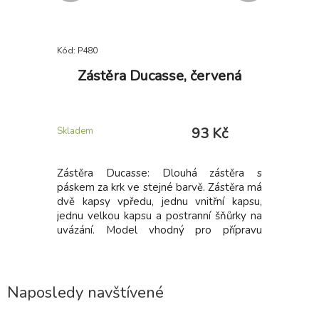
Kód: P480
Kód: P963
, TEDDY
Zástěra Ducasse, červená
Triko 
Kč
93 Kč
Skladem
Skladem
DY Dětská
Zástěra Ducasse: Dlouhá zástěra s
Velmi po
, na kolo,
páskem za krk ve stejné barvě. Zástěra má
Jersey,
y. Dětská
dvě kapsy vpředu, jednu vnitřní kapsu,
úprava, 1
 ze 100%
jednu velkou kapsu a postranní šňůrky na
a zajišťuje
uvázání. Model vhodný pro přípravu
e vhodným
potravin.
sty pro
ch oděvů.
k pot
Naposledy navštívené