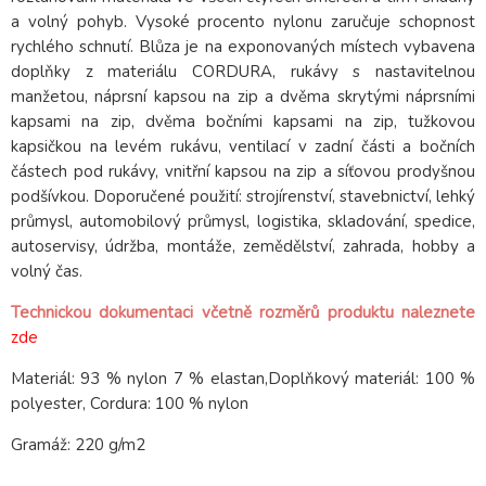
a volný pohyb. Vysoké procento nylonu zaručuje schopnost
rychlého schnutí. Blůza je na exponovaných místech vybavena
doplňky z materiálu CORDURA, rukávy s nastavitelnou
manžetou, náprsní kapsou na zip a dvěma skrytými náprsními
kapsami na zip, dvěma bočními kapsami na zip, tužkovou
kapsičkou na levém rukávu, ventilací v zadní části a bočních
částech pod rukávy, vnitřní kapsou na zip a síťovou prodyšnou
podšívkou. Doporučené použití: strojírenství, stavebnictví, lehký
průmysl, automobilový průmysl, logistika, skladování, spedice,
autoservisy, údržba, montáže, zemědělství, zahrada, hobby a
volný čas.
Technickou dokumentaci včetně rozměrů produktu naleznete
zde
Materiál: 93 % nylon 7 % elastan,Doplňkový materiál: 100 %
polyester, Cordura: 100 % nylon
Gramáž: 220 g/m2