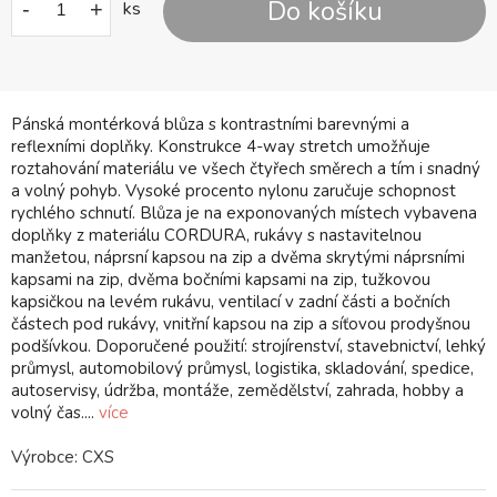
Do košíku
-
+
ks
Pánská montérková blůza s kontrastními barevnými a
reflexními doplňky. Konstrukce 4-way stretch umožňuje
roztahování materiálu ve všech čtyřech směrech a tím i snadný
a volný pohyb. Vysoké procento nylonu zaručuje schopnost
rychlého schnutí. Blůza je na exponovaných místech vybavena
doplňky z materiálu CORDURA, rukávy s nastavitelnou
manžetou, náprsní kapsou na zip a dvěma skrytými náprsními
kapsami na zip, dvěma bočními kapsami na zip, tužkovou
kapsičkou na levém rukávu, ventilací v zadní části a bočních
částech pod rukávy, vnitřní kapsou na zip a síťovou prodyšnou
podšívkou. Doporučené použití: strojírenství, stavebnictví, lehký
průmysl, automobilový průmysl, logistika, skladování, spedice,
autoservisy, údržba, montáže, zemědělství, zahrada, hobby a
volný čas....
více
Výrobce:
CXS