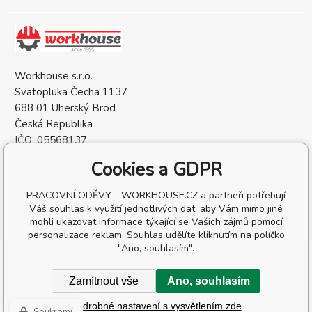
Workhouse s.r.o.
Svatopluka Čecha 1137
688 01 Uherský Brod
Česká Republika
IČO: 05568137
DIČ: CZ05568137
Cookies a GDPR
PRACOVNÍ ODĚVY - WORKHOUSE.CZ a partneři potřebují
Váš souhlas k využití jednotlivých dat, aby Vám mimo jiné
mohli ukazovat informace týkající se Vašich zájmů pomocí
personalizace reklam. Souhlas udělíte kliknutím na políčko
"Ano, souhlasím".
Copyright © 2026 Workhouse s.r.o.
Všechna práva vyhrazena.
Zamítnout vše
Ano, souhlasím
Internetové obchody
a
www stránky
:
BINARGON.cz
-
Mapa
Podrobné nastavení s vysvětlením zde
stránek