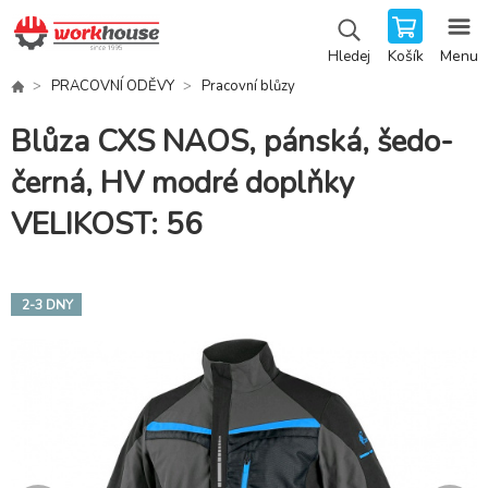
Košík
Menu
Hledej
PRACOVNÍ ODĚVY
Pracovní blůzy
Blůza CXS NAOS, pánská, šedo-
černá, HV modré doplňky
VELIKOST: 56
2-3 DNY