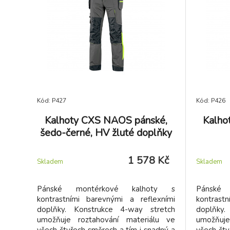
tužkovou kapsičkou na levém rukávu,
tužkovou
ventilací v zadní části a bočních částech
ventilací 
pod rukávy, vnitřní kapsou na zip a
pod ruká
síťovou prodyšnou podšívkou.
síťovo
Doporučené použití: strojírenství,
Doporuče
stavebnictví, lehký průmysl,
staveb
automobilový průmysl, logistika,
automob
skladování, spedice, autoservisy,
skladová
údržba, montáže, zemědělství, zahrada,
údržba, m
hobby a volný čas.
hobby a v
Kód: P427
Kód: P426
Kalhoty CXS NAOS pánské,
Kalho
šedo-černé, HV žluté doplňky
1 578 Kč
Skladem
Skladem
Pánské montérkové kalhoty s
Pánské
kontrastními barevnými a reflexními
kontrast
doplňky. Konstrukce 4-way stretch
doplňky.
umožňuje roztahování materiálu ve
umožňuje
všech čtyřech směrech a tím i snadný a
všech čty