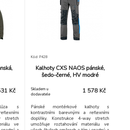
m rukávu,
ve spodní části vyztuženy materiálem
ch částech
CORDURA.
 na zip a
šívkou.
írenství,
růmysl,
gistika,
servisy,
, zahrada,
Kód: P428
nská,
Kalhoty CXS NAOS pánské,
šedo-černé, HV modré
doplňky
Skladem u
531 Kč
1 578 Kč
dodavatele
blůza s
Pánské montérkové kalhoty s
eflexními
kontrastními barevnými a reflexními
 stretch
doplňky. Konstrukce 4-way stretch
riálu ve
umožňuje roztahování materiálu ve
i snadný a
všech čtyřech směrech a tím i snadný a