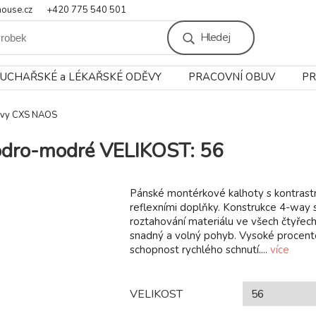
ouse.cz
+420 775 540 501
Hledej
UCHAŘSKÉ a LÉKAŘSKÉ ODĚVY
PRACOVNÍ OBUV
PR
ěvy CXS NAOS
odro-modré VELIKOST: 56
Pánské montérkové kalhoty s kontrast
reflexními doplňky. Konstrukce 4-way 
roztahování materiálu ve všech čtyřech
snadný a volný pohyb. Vysoké procent
schopnost rychlého schnutí....
více
VELIKOST