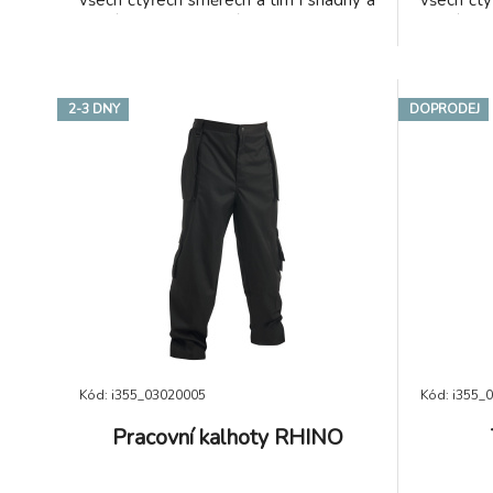
volný pohyb. Vysoké procento nylonu
volný po
zaručuje schopnost rychlého schnutí.
zaručuje 
2-3 DNY
DOPRODEJ
Kód: i355_03020005
Kód: i355_
Pracovní kalhoty RHINO