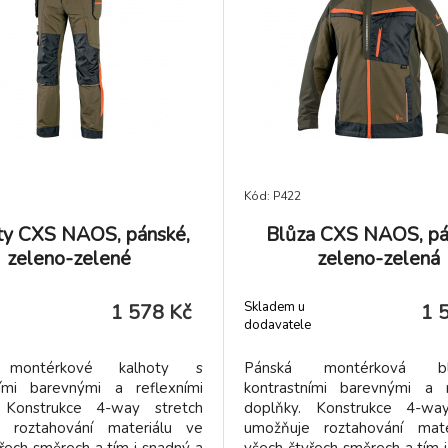
 kapsičkou na levém rukávu,
tužkovou kapsičkou na levé
v zadní části a bočních částech
ventilací v zadní části a boční
vy, vnitřní kapsou na zip a
pod rukávy, vnitřní kapsou
u prodyšnou podšívkou.
síťovou prodyšnou pod
né použití: strojírenství,
Doporučené použití: stroj
nictví, lehký průmysl,
stavebnictví, lehký p
ilový průmysl, logistika,
automobilový průmysl, lo
ní, spedice, autoservisy,
skladování, spedice, auto
ontáže, zemědělství, zahrada,
údržba, montáže, zemědělství
olný čas.
hobby a volný čas.
Kód: P422
ty CXS NAOS, pánské,
Blůza CXS NAOS, pá
zeleno-zelené
zeleno-zelená
Skladem u
1 578 Kč
1 
dodavatele
 montérkové kalhoty s
Pánská montérková 
ními barevnými a reflexními
kontrastními barevnými a r
 Konstrukce 4-way stretch
doplňky. Konstrukce 4-way
 roztahování materiálu ve
umožňuje roztahování mate
řech směrech a tím i snadný a
všech čtyřech směrech a tím 