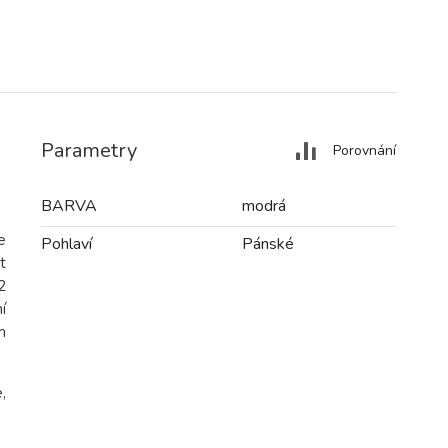
Parametry
Porovnání
BARVA
modrá
e
Pohlaví
Pánské
t
2
í
m
,