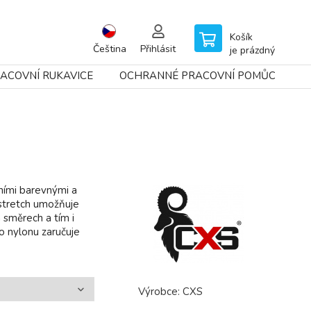
Košík
Čeština
Přihlásit
je prázdný
ACOVNÍ RUKAVICE
OCHRANNÉ PRACOVNÍ POMŮCKY
ními barevnými a
stretch umožňuje
 směrech a tím i
o nylonu zaručuje
Výrobce:
CXS