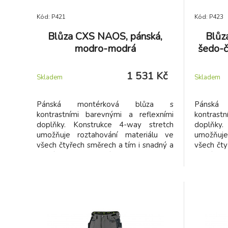
Kód: P421
Kód: P423
Blůza CXS NAOS, pánská,
Blůz
modro-modrá
šedo-č
1 531 Kč
Skladem
Skladem
Pánská montérková blůza s
Pánská
kontrastními barevnými a reflexními
kontrast
doplňky. Konstrukce 4-way stretch
doplňky.
umožňuje roztahování materiálu ve
umožňuje
všech čtyřech směrech a tím i snadný a
všech čty
volný pohyb. Vysoké procento nylonu
volný po
zaručuje schopnost rychlého schnutí.
zaručuje
Blůza je na exponovaných místech
Blůza j
vybavena doplňky z materiálu
vybave
CORDURA, rukávy s nastavitelnou
CORDURA
manžetou, náprsní kapsou na zip a
manžetou
dvěma skrytými náprsními kapsami na
dvěma sk
zip, dvěma bočními kapsami na zip,
zip, dvě