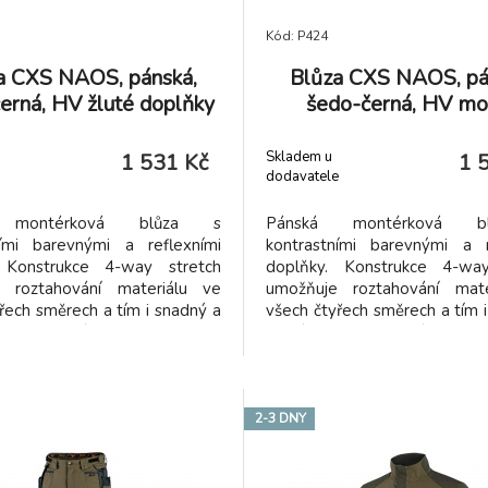
Kód: P424
a CXS NAOS, pánská,
Blůza CXS NAOS, pá
erná, HV žluté doplňky
šedo-černá, HV mo
doplňky
Skladem u
1 531 Kč
1 
dodavatele
 montérková blůza s
Pánská montérková 
ními barevnými a reflexními
kontrastními barevnými a r
 Konstrukce 4-way stretch
doplňky. Konstrukce 4-way
 roztahování materiálu ve
umožňuje roztahování mate
řech směrech a tím i snadný a
všech čtyřech směrech a tím 
hyb. Vysoké procento nylonu
volný pohyb. Vysoké procen
 schopnost rychlého schnutí.
zaručuje schopnost rychlého
e na exponovaných místech
Blůza je na exponovaných
na doplňky z materiálu
vybavena doplňky z ma
, rukávy s nastavitelnou
CORDURA, rukávy s nasta
2-3 DNY
, náprsní kapsou na zip a
manžetou, náprsní kapsou 
rytými náprsními kapsami na
dvěma skrytými náprsními k
ma bočními kapsami na zip,
zip, dvěma bočními kapsam