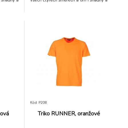
to nylonu
volný pohyb. Vysoké procento nylonu
 schnutí.
zaručuje schopnost rychlého schnutí.
 místech
teriálu
vitelnou
na zip a
apsami na
i na zip,
m rukávu,
ch částech
 na zip a
šívkou.
írenství,
růmysl,
gistika,
servisy,
, zahrada,
Kód: P208
cová
Triko RUNNER, oranžové