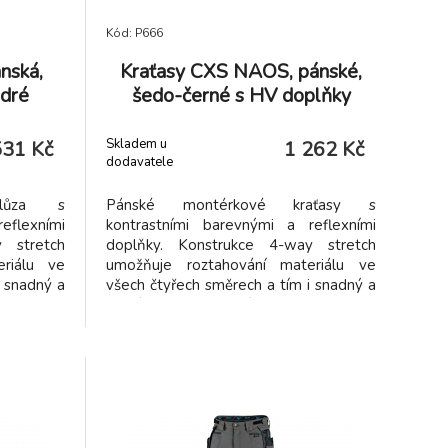
Kód: P666
nská,
Kraťasy CXS NAOS, pánské,
dré
šedo-černé s HV doplňky
Skladem u
531 Kč
1 262 Kč
dodavatele
blůza s
Pánské montérkové kraťasy s
eflexními
kontrastními barevnými a reflexními
 stretch
doplňky. Konstrukce 4-way stretch
riálu ve
umožňuje roztahování materiálu ve
i snadný a
všech čtyřech směrech a tím i snadný a
to nylonu
volný pohyb. Vysoké procento nylonu
 schnutí.
zaručuje schopnost rychlého schnutí.
 místech
Vybavení: flexibilní pas s možností
teriálu
upravení velikosti a poutky na opasek, 2
vitelnou
přední kapsy, 2 odnímatelné kapsy na
na zip a
nářadí vyztuženy materiálem
apsami na
CORDURA, kapsa na zip na stehně,
i na zip,
multifunkční boční kapsa, 2 zadní kapsy