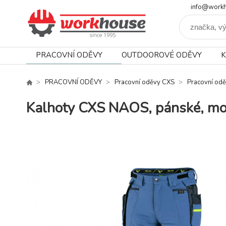
info@workh
PRACOVNÍ ODĚVY
OUTDOOROVÉ ODĚVY
K
PRACOVNÍ ODĚVY
Pracovní oděvy CXS
Pracovní od
Kalhoty CXS NAOS, pánské, m