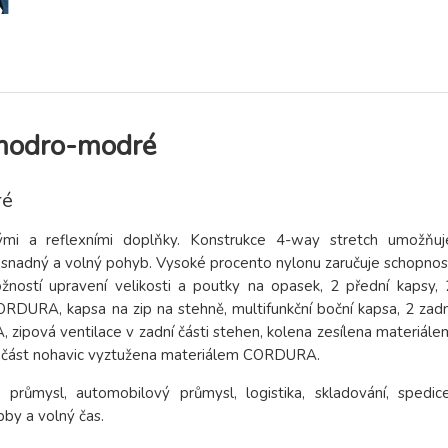
modro-modré
ré
ými a reflexními doplňky. Konstrukce 4-way stretch umožňuj
i snadný a volný pohyb. Vysoké procento nylonu zaručuje schopnos
možností upravení velikosti a poutky na opasek, 2 přední kapsy, 
RDURA, kapsa na zip na stehně, multifunkční boční kapsa, 2 zadn
zipová ventilace v zadní části stehen, kolena zesílena materiále
í část nohavic vyztužena materiálem CORDURA.
ký průmysl, automobilový průmysl, logistika, skladování, spedice
bby a volný čas.