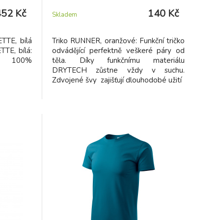
452 Kč
140 Kč
Skladem
TTE, bílá
Triko RUNNER, oranžové: Funkční tričko
TE, bílá:
odvádějící perfektně veškeré páry od
a, 100%
těla. Díky funkčnímu materiálu
DRYTECH zůstne vždy v suchu.
Zdvojené švy zajišťují dlouhodobé užití