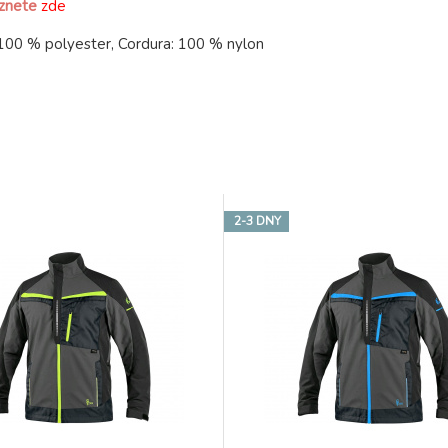
eznete
zde
 100 % polyester, Cordura: 100 % nylon
2-3 DNY