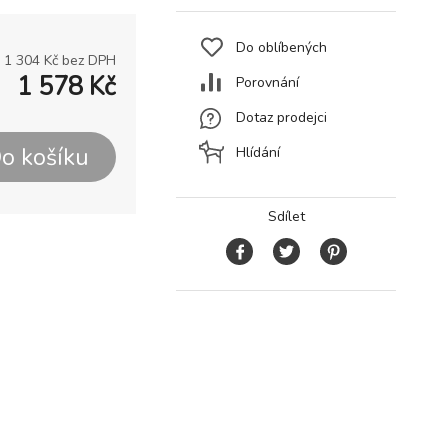
Do oblíbených
1 304
Kč bez DPH
1 578
Kč
Porovnání
Dotaz prodejci
o košíku
Hlídání
Sdílet