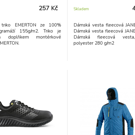
257 Kč
Skladem
í triko EMERTON ze 100%
Dámská vesta fleecová JANE
gramáží 155g/m2. Triko je
Dámská vesta fleecová JANET
ým doplňkem montérkové
Dámská fleecová vest
EMERTON.
polyester 280 g/m2