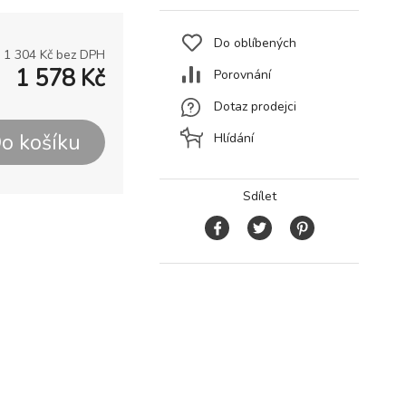
Do oblíbených
1 304
Kč bez DPH
1 578
Kč
Porovnání
Dotaz prodejci
o košíku
Hlídání
Sdílet