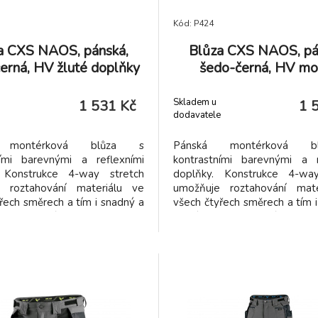
Kód: P424
a CXS NAOS, pánská,
Blůza CXS NAOS, pá
erná, HV žluté doplňky
šedo-černá, HV mo
doplňky
Skladem u
1 531 Kč
1 
dodavatele
 montérková blůza s
Pánská montérková 
ními barevnými a reflexními
kontrastními barevnými a r
 Konstrukce 4-way stretch
doplňky. Konstrukce 4-way
 roztahování materiálu ve
umožňuje roztahování mate
řech směrech a tím i snadný a
všech čtyřech směrech a tím 
hyb. Vysoké procento nylonu
volný pohyb. Vysoké procen
 schopnost rychlého schnutí.
zaručuje schopnost rychlého
e na exponovaných místech
Blůza je na exponovaných
na doplňky z materiálu
vybavena doplňky z ma
, rukávy s nastavitelnou
CORDURA, rukávy s nasta
, náprsní kapsou na zip a
manžetou, náprsní kapsou 
rytými náprsními kapsami na
dvěma skrytými náprsními k
ma bočními kapsami na zip,
zip, dvěma bočními kapsam