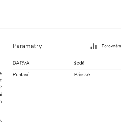
Parametry
Porovnání
BARVA
šedá
e
Pohlaví
Pánské
t
2
í
m
,