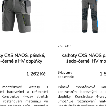
 kapsičkou na levém rukávu,
tužkovou kapsičkou na levé
v zadní části a bočních částech
ventilací v zadní části a boční
vy, vnitřní kapsou na zip a
pod rukávy, vnitřní kapsou
u prodyšnou podšívkou.
síťovou prodyšnou pod
né použití: strojírenství,
Doporučené použití: stroj
nictví, lehký průmysl,
stavebnictví, lehký p
ilový průmysl, logistika,
automobilový průmysl, lo
ní, spedice, autoservisy,
skladování, spedice, auto
ontáže, zemědělství, zahrada,
údržba, montáže, zemědělství
olný čas.
hobby a volný čas.
Kód: P428
sy CXS NAOS, pánské,
Kalhoty CXS NAOS p
-černé s HV doplňky
šedo-černé, HV mo
doplňky
Skladem u
1 262 Kč
1 
e
dodavatele
 montérkové kraťasy s
Pánské montérkové ka
ními barevnými a reflexními
kontrastními barevnými a r
 Konstrukce 4-way stretch
doplňky. Konstrukce 4-way
 roztahování materiálu ve
umožňuje roztahování mate
řech směrech a tím i snadný a
všech čtyřech směrech a tím 