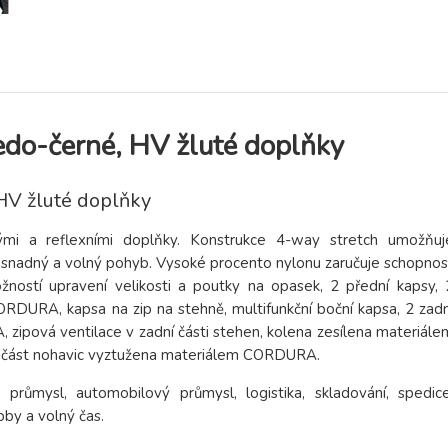
do-černé, HV žluté doplňky
HV žluté doplňky
ými a reflexními doplňky. Konstrukce 4-way stretch umožňuj
i snadný a volný pohyb. Vysoké procento nylonu zaručuje schopnos
možností upravení velikosti a poutky na opasek, 2 přední kapsy, 
RDURA, kapsa na zip na stehně, multifunkční boční kapsa, 2 zadn
zipová ventilace v zadní části stehen, kolena zesílena materiále
í část nohavic vyztužena materiálem CORDURA.
ký průmysl, automobilový průmysl, logistika, skladování, spedice
bby a volný čas.