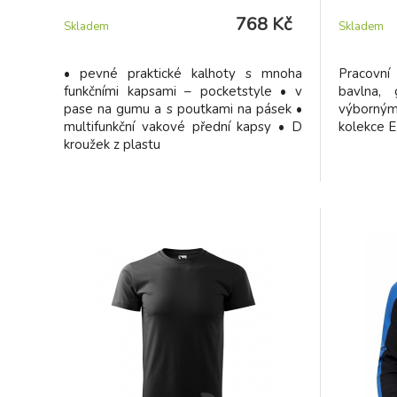
768 Kč
Skladem
Skladem
• pevné praktické kalhoty s mnoha
Pracovn
funkčními kapsami – pocketstyle • v
bavlna, 
pase na gumu a s poutkami na pásek •
výborn
multifunkční vakové přední kapsy • D
kolekce 
kroužek z plastu