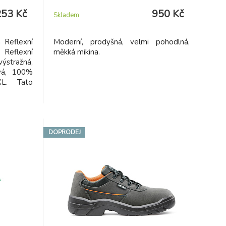
253 Kč
950 Kč
Skladem
 Reflexní
Moderní, prodyšná, velmi pohodlná,
Reflexní
měkká mikina.
stražná,
ová, 100%
XL. Tato
EN 471.
DOPRODEJ