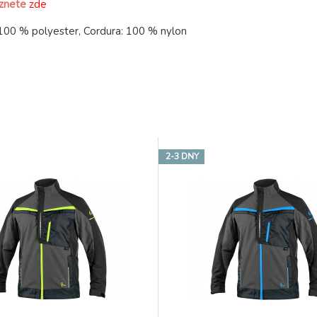
eznete
zde
 100 % polyester, Cordura: 100 % nylon
2-3 DNY