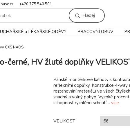
ouse.cz
+420 775 540 501
Hledej
UCHAŘSKÉ a LÉKAŘSKÉ ODĚVY
PRACOVNÍ OBUV
PR
ěvy CXS NAOS
-černé, HV žluté doplňky VELIKOS
Pánské montérkové kalhoty s kontrast
reflexními doplňky. Konstrukce 4-way 
roztahování materiálu ve všech čtyřech
snadný a volný pohyb. Vysoké procent
schopnost rychlého schnutí....
více
VELIKOST