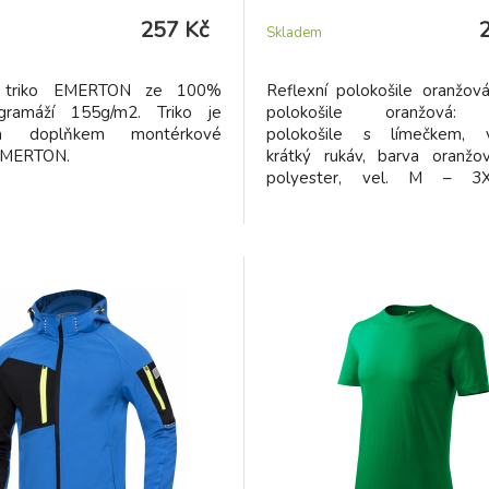
257 Kč
Skladem
í triko EMERTON ze 100%
Reflexní polokošile oranžová
gramáží 155g/m2. Triko je
polokošile oranžová: 
ým doplňkem montérkové
polokošile s límečkem, vý
EMERTON.
krátký rukáv, barva oranž
polyester, vel. M – 3
polokošile splňuje normu CE 