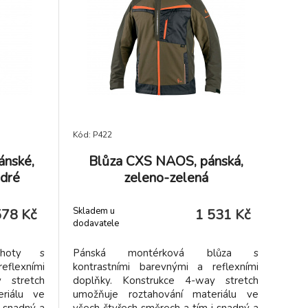
m rukávu,
ch částech
 na zip a
šívkou.
írenství,
růmysl,
gistika,
servisy,
, zahrada,
Kód: P422
ánské,
Blůza CXS NAOS, pánská,
dré
zeleno-zelená
Skladem u
578 Kč
1 531 Kč
dodavatele
lhoty s
Pánská montérková blůza s
eflexními
kontrastními barevnými a reflexními
 stretch
doplňky. Konstrukce 4-way stretch
riálu ve
umožňuje roztahování materiálu ve
i snadný a
všech čtyřech směrech a tím i snadný a