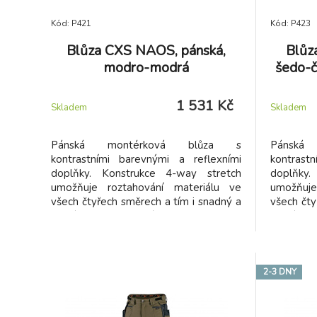
Kód: P421
Kód: P423
Blůza CXS NAOS, pánská,
Blůz
modro-modrá
šedo-č
1 531 Kč
Skladem
Skladem
Pánská montérková blůza s
Pánská
kontrastními barevnými a reflexními
kontrast
doplňky. Konstrukce 4-way stretch
doplňky.
umožňuje roztahování materiálu ve
umožňuje
všech čtyřech směrech a tím i snadný a
všech čty
volný pohyb. Vysoké procento nylonu
volný po
zaručuje schopnost rychlého schnutí.
zaručuje
Blůza je na exponovaných místech
Blůza j
vybavena doplňky z materiálu
vybave
CORDURA, rukávy s nastavitelnou
CORDURA
2-3 DNY
manžetou, náprsní kapsou na zip a
manžetou
dvěma skrytými náprsními kapsami na
dvěma sk
zip, dvěma bočními kapsami na zip,
zip, dvě