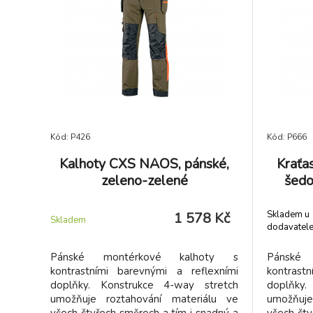
tužkovou kapsičkou na levém rukávu,
tužkovou
ventilací v zadní části a bočních částech
ventilací 
pod rukávy, vnitřní kapsou na zip a
pod ruká
síťovou prodyšnou podšívkou.
síťovo
Doporučené použití: strojírenství,
Doporuče
stavebnictví, lehký průmysl,
staveb
automobilový průmysl, logistika,
automob
skladování, spedice, autoservisy,
skladová
údržba, montáže, zemědělství, zahrada,
údržba, m
hobby a volný čas.
hobby a v
Kód: P426
Kód: P666
Kalhoty CXS NAOS, pánské,
Kraťa
zeleno-zelené
šedo
Skladem u
1 578 Kč
Skladem
dodavatel
Pánské montérkové kalhoty s
Pánské
kontrastními barevnými a reflexními
kontrast
doplňky. Konstrukce 4-way stretch
doplňky.
umožňuje roztahování materiálu ve
umožňuje
všech čtyřech směrech a tím i snadný a
všech čty