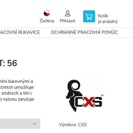
Košík
Čeština
Přihlásit
je prázdný
ACOVNÍ RUKAVICE
OCHRANNÉ PRACOVNÍ POMŮCKY
T: 56
ními barevnými a
stretch umožňuje
 směrech a tím i
o nylonu zaručuje
Výrobce:
CXS