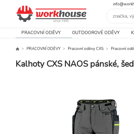
info@workh
PRACOVNÍ ODĚVY
OUTDOOROVÉ ODĚVY
K
PRACOVNÍ ODĚVY
Pracovní oděvy CXS
Pracovní od
Kalhoty CXS NAOS pánské, šedo