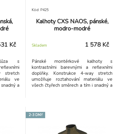
Kód: P425
nská,
Kalhoty CXS NAOS, pánské,
dré
modro-modré
531 Kč
1 578 Kč
Skladem
blůza s
Pánské montérkové kalhoty s
eflexními
kontrastními barevnými a reflexními
 stretch
doplňky. Konstrukce 4-way stretch
riálu ve
umožňuje roztahování materiálu ve
i snadný a
všech čtyřech směrech a tím i snadný a
to nylonu
volný pohyb. Vysoké procento nylonu
 schnutí.
zaručuje schopnost rychlého schnutí.
 místech
teriálu
vitelnou
2-3 DNY
na zip a
apsami na
i na zip,