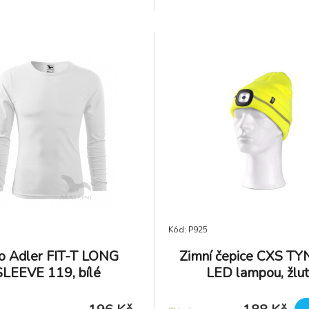
Kód: P925
ko Adler FIT-T LONG
Zimní čepice CXS TY
SLEEVE 119, bílé
LED lampou, žlu