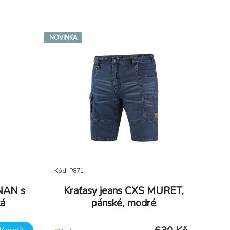
NOVINKA
Kód: P871
NAN s
Kraťasy jeans CXS MURET,
tá
pánské, modré