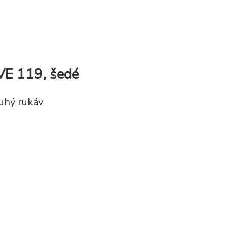
VE 119, šedé
uhý rukáv