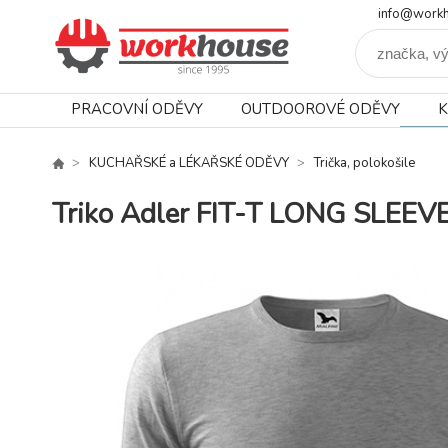
info@workh
PRACOVNÍ ODĚVY
OUTDOOROVÉ ODĚVY
K
KUCHAŘSKÉ a LÉKAŘSKÉ ODĚVY
Trička, polokošile
Triko Adler FIT-T LONG SLEEV