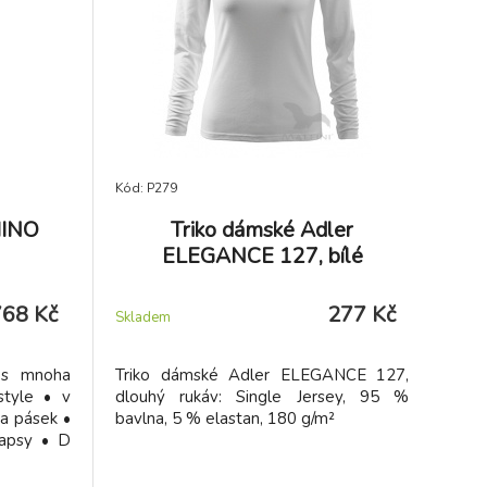
Větrací kanálky zaručí ideální klima i při
extrémní zátěži.
Kód: P279
HINO
Triko dámské Adler
ELEGANCE 127, bílé
768 Kč
277 Kč
Skladem
 s mnoha
Triko dámské Adler ELEGANCE 127,
style • v
dlouhý rukáv: Single Jersey, 95 %
a pásek •
bavlna, 5 % elastan, 180 g/m²
kapsy • D