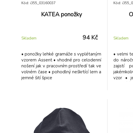
Kód: i355_03160037
Kód: i355_
KATEA ponožky
O
94 Kč
Skladem
Skladem
• ponožky lehké gramáže s vyplétaným
• velmi t
vzorem Assent • vhodné pro celodenní
do nároč
nošení jak v pracovním prostředí tak ve
zajistí
volném čase • pohodlný neškrtící lem a
jakémkol
jemné šití špice
vzor • j
neškrtící 