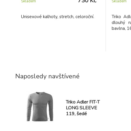
730 Kč
Skladem
Skladem
Unisexové kalhoty, stretch, celoroční.
Triko Ad
dlouhý r
bavlna, 1
Naposledy navštívené
Triko Adler FIT-T
LONG SLEEVE
119, šedé