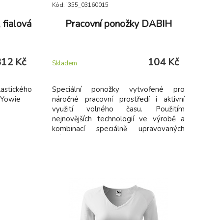
Kód: i355_03160015
fialová
Pracovní ponožky DABIH
312 Kč
104 Kč
Skladem
astického
Speciální ponožky vytvořené pro
 Yowie
náročné pracovní prostředí i aktivní
využití volného času. Použitím
nejnovějších technologií ve výrobě a
kombinací speciálně upravovaných
vláken jsou vyvinuty ponožky DABIH.
Zaručují: - maximálně pohodlný neškrtící
lem - maximální ochranu nohy při
extrémní pracovní zátěži - ideální
odvod potu - dokonalou tepelnou
izolaci - velmi jemné šití špice -
elastickou bandáž proti posunu
ponožky v botě - polstrované zóny na
ochranu nohy proti otlakům a puchýřům.