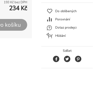
193
Kč bez DPH
234
Kč
Do oblíbených
Porovnání
o košíku
Dotaz prodejci
Hlídání
Sdílet