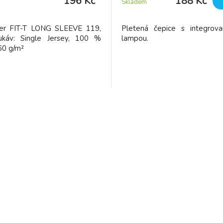
196 Kč
188 Kč
Skladem
ler FIT-T LONG SLEEVE 119,
Pletená čepice s integrov
ukáv: Single Jersey, 100 %
lampou.
60 g/m²