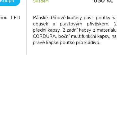
630 Kč
Koupit
Skladem
anou LED
Pánské džínové kraťasy, pas s poutky na
opasek a plastovým přívěskem, 2
přední kapsy, 2 zadní kapsy z materiálu
CORDURA, boční multifunkční kapsy, na
pravé kapse poutko pro kladivo.