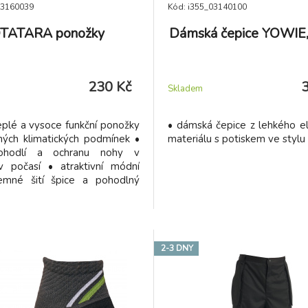
03160039
Kód: i355_03140100
TATARA ponožky
Dámská čepice YOWIE, 
230 Kč
Skladem
eplé a vysoce funkční ponožky
• dámská čepice z lehkého el
ných klimatických podmínek •
materiálu s potiskem ve stylu
 pohodlí a ochranu nohy v
iv počasí • atraktivní módní
emné šití špice a pohodlný
lem
2-3 DNY