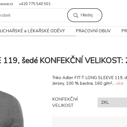
ouse.cz
+420 775 540 501
Hledej
UCHAŘSKÉ a LÉKAŘSKÉ ODĚVY
PRACOVNÍ OBUV
PR
E 119, šedé KONFEKČNÍ VELIKOST:
Triko Adler FIT-T LONG SLEEVE 119, dl
Jersey, 100 % bavlna, 160 g/m²...
více
KONFEKČNÍ
VELIKOST