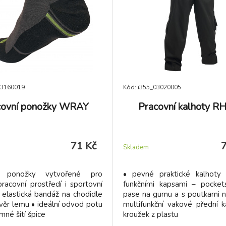
03160019
Kód: i355_03020005
covní ponožky WRAY
Pracovní kalhoty R
71 Kč
Skladem
ní ponožky vytvořené pro
• pevné praktické kalhoty
racovní prostředí i sportovní
funkčními kapsami – pocket
 • elastická bandáž na chodidle
pase na gumu a s poutkami n
věr lemu • ideální odvod potu
multifunkční vakové přední 
mné šití špice
kroužek z plastu