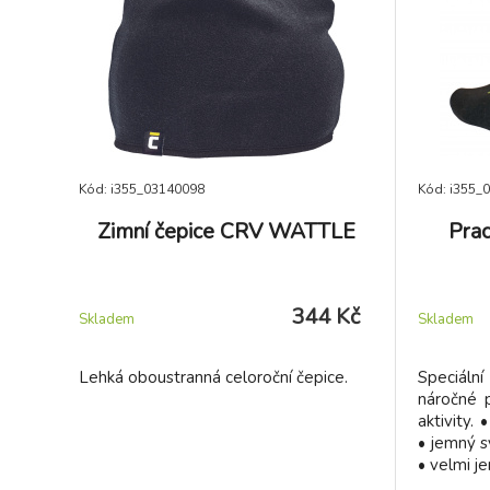
Kód: i355_03140098
Kód: i355_
Zimní čepice CRV WATTLE
Pra
344 Kč
Skladem
Skladem
Lehká oboustranná celoroční čepice.
Speciál
náročné p
aktivity.
• jemný s
• velmi je